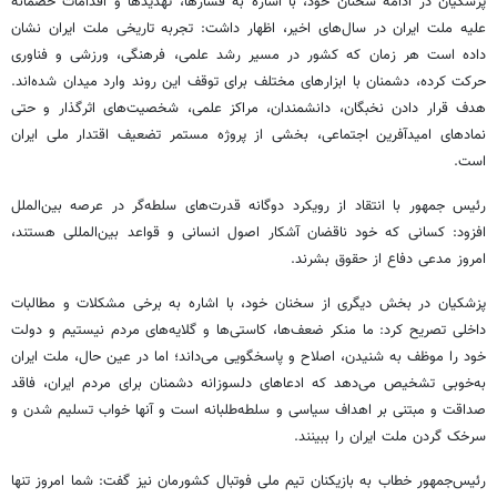
پزشکیان در ادامه سخنان خود، با اشاره به فشارها، تهدیدها و اقدامات خصمانه
علیه ملت ایران در سال‌های اخیر، اظهار داشت: تجربه تاریخی ملت ایران نشان
داده است هر زمان که کشور در مسیر رشد علمی، فرهنگی، ورزشی و فناوری
حرکت کرده، دشمنان با ابزارهای مختلف برای توقف این روند وارد میدان شده‌اند.
هدف قرار دادن نخبگان، دانشمندان، مراکز علمی، شخصیت‌های اثرگذار و حتی
نمادهای امیدآفرین اجتماعی، بخشی از پروژه مستمر تضعیف اقتدار ملی ایران
است.
رئیس جمهور با انتقاد از رویکرد دوگانه قدرت‌های سلطه‌گر در عرصه بین‌الملل
افزود: کسانی که خود ناقضان آشکار اصول انسانی و قواعد بین‌المللی هستند،
امروز مدعی دفاع از حقوق بشرند.
پزشکیان در بخش دیگری از سخنان خود، با اشاره به برخی مشکلات و مطالبات
داخلی تصریح کرد: ما منکر ضعف‌ها، کاستی‌ها و گلایه‌های مردم نیستیم و دولت
خود را موظف به شنیدن، اصلاح و پاسخگویی می‌داند؛ اما در عین حال، ملت ایران
به‌خوبی تشخیص می‌دهد که ادعاهای دلسوزانه دشمنان برای مردم ایران، فاقد
صداقت و مبتنی بر اهداف سیاسی و سلطه‌طلبانه است و آنها خواب تسلیم شدن و
سرخک گردن ملت ایران را ببینند.
رئیس‌جمهور خطاب به بازیکنان تیم ملی فوتبال کشورمان نیز گفت: شما امروز تنها