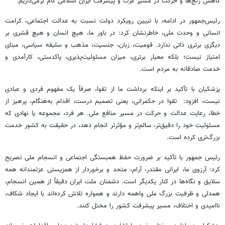
کاهش رنج‌ها و حرکت در مسیر عزت و پیشرفت ایران اسلامی گام برمی‌داریم.
رئیس‌جمهور در ادامه، با تبیین رویکرد دولت نسبت به عدالت اجتماعی، کرامت
انسانی و وحدت ملی، خاطرنشان کرد: در باور ما، هیچ انسان و هیچ قشری بر
دیگری برتری ذاتی ندارد. قومیت، زبان، جنسیت، مذهب و سلیقه سیاسی، مبنای
امتیاز نیست؛ بلکه معیار برتری، میزان مسئولیت‌پذیری، پاکدستی، کارآمدی و
خدمت صادقانه به مردم است.
پزشکیان با تأکید بر اینکه برداشت ما از تقوا، صرفاً یک مفهوم فردی و عبادی
نیست، افزود: تقوا در حکمرانی، یعنی تصمیم درست، اقدام به‌هنگام، پرهیز از
خطا، رعایت عدالت و حرکت در مسیر منافع ملی. هر فرد، مجموعه یا نهادی که
مسئولیت خود را دقیق‌تر، سالم‌تر و مؤثرتر انجام دهد، در حقیقت به کشور خدمت
بزرگ‌تری کرده است.
رئیس جمهور با تأکید بر ضرورت حفظ همبستگی اجتماعی و انسجام ملی تصریح
کرد: آرزوی ما، ایرانی مقتدر، آرام، متحد و برخوردار از همزیستی عزتمندانه همه
سلایق و نگاه‌ها در کنار یکدیگر است. دشمنان ملت ایران دقیقاً از همین انسجام،
همدلی و ظرفیت بزرگ ملی واهمه دارند و همواره تلاش کرده‌اند با ایجاد شکاف،
ناامیدی و اختلاف، مسیر پیشرفت کشور را مختل کنند.