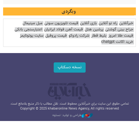
وبگردی
خبرآنلاین
راه نو آنلاین
بازی آنلاین
قیمت تلویزیون سونی
مبل مینیمال
جراح بینی گوشتی
پرشین هتل
قیمت آهن فولاد ایرانیان
اعتبارسنجی بانکی
قیمت طلا امروز
بلیط قطار
شرکت رادوکو
قیمت پروفیل
سایت یوتوتایمز
خرید اکانت chatgpt
نسخه دسکتاپ
تمامی حقوق این سایت برای خبرآنلاین محفوظ است. نقل مطالب با ذکر منبع بلامانع است.
Copyright © 2025 khabaronline News Agancy, All rights reserved
طراحی و تولید: نستوه