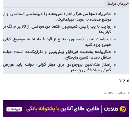
خبرهای مرتبط
امامی‌راد: مجلس هرگز اجازه نمی‌دهد با دیپلماسی التماسی و از
موضع ضعف، به عرصه دیپلماتیک…
روایت نایب رئیس کمیسیون اقتصادی مجلس از تاثیر جنگ بر
گرانی‌ها
درخواست عضو کمیسیون صنایع از قوه قضاییه: به موضوع گرانی
خودرو ورود کنید
جلالی‌زاده: وضعیت غیرقابل پیش‌بینی و نگران‌کننده است/ دولت
حداقل دغدغه تامین مایحتاج…
راهکار علاءالدین بروجرودی برای مهار گرانی؛ دولت باید عوارض
گمرکی مواد غذایی را صفر…
31216
کد مطلب
2218695