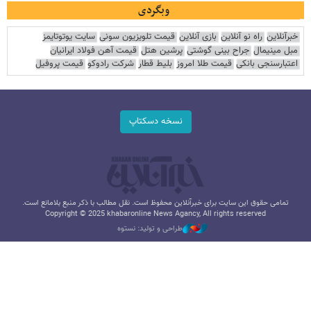
وبگردی
خبرآنلاین
راه نو آنلاین
بازی آنلاین
قیمت تلویزیون سونی
سایت یوتوتایمز
مبل مینیمال
جراح بینی گوشتی
پرشین هتل
قیمت آهن فولاد ایرانیان
اعتبارسنجی بانکی
قیمت طلا امروز
بلیط قطار
شرکت رادوکو
قیمت پروفیل
نسخه دسکتاپ
تمامی حقوق این سایت برای خبرآنلاین محفوظ است. نقل مطالب با ذکر منبع بلامانع است.
Copyright © 2025 khabaronline News Agancy, All rights reserved
طراحی و تولید: نستوه