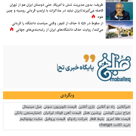
ظریف: بدون مدیریت تنش با آمریکا، حتی دوستان ایران هم از تهران
فاصله می‌گیرند/ایران نباید در مذاکرات با ترامپ قربانی روسیه و چین
شود
از سقوط در QS تا حذف از تایمز، وقتی سیاست دانشگاه را قربانی
می‌کند/ روایت حذف دانشگاه‌های ایران از رتبه‌بندی‌های جهانی
وبگردی
خبرآنلاین
راه نو آنلاین
بازی آنلاین
قیمت تلویزیون سونی
مبل مینیمال
جراح بینی گوشتی
پرشین هتل
قیمت آهن فولاد ایرانیان
اعتبارسنجی بانکی
قیمت طلا امروز
بلیط قطار
شرکت رادوکو
قیمت پروفیل
سایت یوتوتایمز
خرید اکانت chatgpt