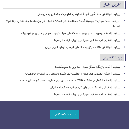
آخرین اخبار
ببینید | واکنش سخنگوی قوه قضائیه به اظهارات جنجالی یک روحانی
‏ ببینید | جان بولتون: روسیه آماده حمله به ناتو است! / ایران در این ماجرا چه نقشی ایفا کرده
است؟
ببینید | لحظه برخورد رعد و برق به ساختمان مرکز تجارت جهانی اسپیرز در نیویورک
ببینید | نظر جالب سناتور آمریکایی درباره آینده ترامپ!
ببینید | واکنش بانک مرکزی به ادعای ترامپ درباره تورم ایران
پربیننده‌ترین
ببینید | خانم بازیگر: هرگز مهران مدیری را نمی‌بخشم!
ببینید | انتشار تصاویر محرمانه از تعقیب یک شیء ناشناس در آسمان خاورمیانه
ببینید | لحظه انفجار در جایگاه CNG صحنه در دوربین مداربسته در شهرستان صحنه
‏ببینید | ناتوانی آمریکا در پنهان کردن ضربات کوبنده ایران
ببینید | نظر جالب سناتور آمریکایی درباره آینده ترامپ!
نسخه دسکتاپ