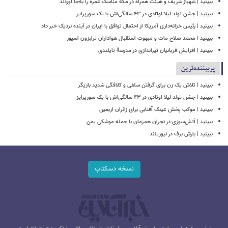
ببینید | شهباز شریف و هیئت همراه در مکه مناسک عمره را به‌جا آوردند
ببینید | جشن تولد لیلا اوتادی در ۴۳ سالگی‌اش با یک سورپرایز
ببینید | رئیس خزانه‌داری آمریکا از احتمال توافق با ایران در آینده نزدیک خبر داد
ببینید | محمد صلاح مات و مبهوت استقبال هواداران ترابزون اسپور
ببینید | افزایش قربانیان تیراندازی در مدرسۀ تایلندی
پربیننده‌ترین
ببینید | تلاش یک زن برای گرفتن سلفی و کلافگی شدید بازیگر
ببینید | جشن تولد لیلا اوتادی در ۴۳ سالگی‌اش با یک سورپرایز
ببینید | موکب پخش عینک آفتابی برای زائران اربعین
ببینید | آتش‌سوزی در نجران همزمان با حمله موشکی یمن
ببینید | بارش برف در نیوزیلند
نسخه دسکتاپ