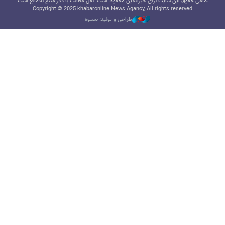
تمامی حقوق این سایت برای خبرآنلاین محفوظ است. نقل مطالب با ذکر منبع بلامانع است.
Copyright © 2025 khabaronline News Agancy, All rights reserved
طراحی و تولید: نستوه