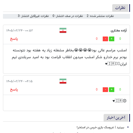
نظرات
نظرات منتشر شده: 2
نظرات در صف انتشار: 0
نظرات غیرقابل انتشار: 3
آزاده مختاری
۰۰:۵۲ - ۱۴۰۵/۰۲/۲۴
پاسخ
0
0
امشب مراسم عالی بود😭😭😭😭بخاطر مشغله زیاد یه هفته بود نتونسته
بودم برم خدارو شکر امشب میدون انقلاب قیامت بود به امید سربلندی تیم
ایران👍🏻🇮🇷♥️
۰۴:۱۵ - ۱۴۰۵/۰۲/۲۴
پاسخ
0
0
😍🇮🇷♥️
آخرین اخبار
ببینید | عروسک بازی خرس در استخر!