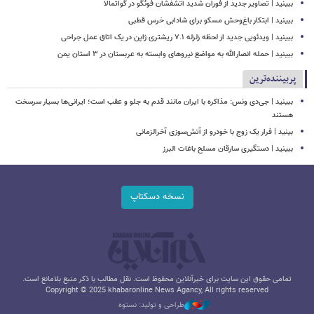
ببینید | تصاویر جدید از فوران شدید آتشفشان فوئگو در گواتمالا
ببینید | ابتکار باغ‌وحش مسکو برای شادابی خرس قطبی
ببینید | ویدئویی جدید از لحظه زلزله ۷.۱ ریشتری ژاپن در یک اتاق عمل جراحی
ببینید | حمله انصارالله به مواضع نیروهای وابسته به عربستان در ۳ استان یمن
پربیننده‌ترین
ببینید | جی‌دی ونس: مذاکره با ایران مانند قدم به جلو و عقب است؛ ایرانی‌ها بسیار سرسخت
هستند
بینید | فرار یک زوج با خودرو از آتش‌سوزی آخرالزمانی
ببینید | دستگیری سارقان مسلح باغات البرز
نسخه دسکتاپ
تمامی حقوق این سایت برای خبرآنلاین محفوظ است. نقل مطالب با ذکر منبع بلامانع است.
Copyright © 2025 khabaronline News Agancy, All rights reserved
طراحی و تولید: نستوه