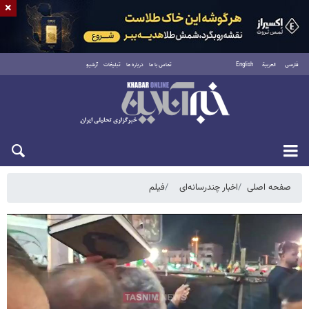
×
فارسی
العربية
English
تماس با ما
درباره ما
تبلیغات
آرشیو
پنجشنبه ۱۵ مرداد ۱۴۰۵
صفحه اصلی
اخبار چندرسانه‌ای
فیلم