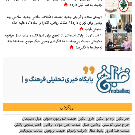
نزدیک به اسرائیل دارد؟
«پیمان مکه» و آرایش جدید منطقه / ائتلاف نظامی جدید اسلامی چه
پیامی برای تهران دارد؟ / مثلث ریاض، آنکارا و اسلام‌آباد علیه خلاء
امنیتی غرب
از آب‌بازی در پارک آب‌وآتش تا تجمع برای نیما تکیدو؛«این نسل هرآنچه
حکومتی نیست می‌پسندند»/ الگوهای رسمی دیگر مرجع نیستند/ یقه
نوجوان‌ها را نگیرید!
وبگردی
خبرآنلاین
راه نو آنلاین
بازی آنلاین
قیمت تلویزیون سونی
مبل مینیمال
جراح بینی گوشتی
پرشین هتل
قیمت آهن فولاد ایرانیان
اعتبارسنجی بانکی
قیمت طلا امروز
بلیط قطار
شرکت رادوکو
قیمت پروفیل
سایت یوتوتایمز