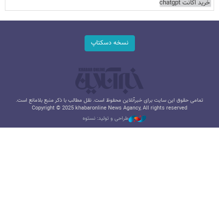
خرید اکانت chatgpt
نسخه دسکتاپ
تمامی حقوق این سایت برای خبرآنلاین محفوظ است. نقل مطالب با ذکر منبع بلامانع است.
Copyright © 2025 khabaronline News Agancy, All rights reserved
طراحی و تولید: نستوه