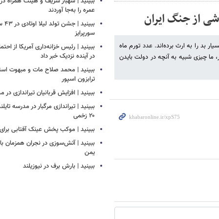
ببینید | شهباز شریف و هیئت همراه د
عمره را به‌جا آوردند
اشی از جنگ ایران
ببینید
سورپرایز
ر بد را به ارث برده‌اند. عدد تورم ماه
ببینید | رئیس خزانه‌داری آمریکا از احتما
در آینده نزدیک خبر داد
نید، یا حتی قبل‌تر، ما چیزی شبیه به آنچه در دولت بایدن
ببینید | محمد صلاح مات و مبهوت استق
ترابزون اسپور
ببینید | افزایش قربانیان تیراندازی در م
ببینید | تیراندازی مرگبار در مدرسه‌ تایل
۲۰ زخمی
ببینید | موکب پخش عینک آفتابی برای ز
ببینید | آتش‌سوزی در نجران همزمان ب
یمن
ببینید | بارش برف در نیوزیلند