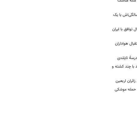
ر مکه مناسک
 | جشن تولد لیلا اوتادی در ۴۳ سالگی‌اش با یک
ل توافق با ایران
بال هواداران
درسۀ تایلندی
ند با چند کشته و
ائران اربعین
ا حمله موشکی