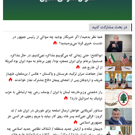
در بحث مشارکت کنید
شما نظر بدهید/ اگر خبرنگار بودید چه سوالی از رئیس جمهور در
نشست خبری فردا می‌پرسیدید؟
ابوالفتح: حتی زمانی که می‌گوییم مذاکره نمی‌کنیم، در حال مذاکره
هستیم/ برجام برای ایران معجزه بود/ چون برجام به سود ایران بود آمریکا
از آن خارج شد
نماز جماعت سران ترکیه، عربستان و پاکستان + عکس / بن‌سلمان، شهباز
شریف و اردوغان پس از امضای پیمان دفاع مشترک نماز خواندند
راز دشمنی وزیرخارجه لبنان با ایران / یوسف رجی چه ارتباطی با حزب
نزدیک به اسرائیل دارد؟
سناتور آمریکایی خواهان ارسال اسلحه برای شورش در ایران شد / تد
کروز: فرقی نمی‌کند پسر شاه روی کار بیاید یا مریم رجوی، هر کسی جز
جمهوری اسلامی
«پیمان مکه» و آرایش جدید منطقه / ائتلاف نظامی جدید اسلامی چه
پیامی برای تهران دارد؟ / مثلث ریاض، آنکارا و اسلام‌آباد علیه خلاء