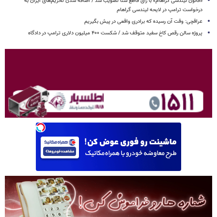
«قانون لیندسی گراهام» با رای قاطع سنا تصویب شد / اضافه شدن تحریم‌های ایران به
درخواست ترامپ در لایحه لیندسی گراهام
عراقچی: وقت آن رسیده که برادری واقعی در پیش بگیریم
پروژه سالن رقص کاخ سفید متوقف شد / شکست ۴۰۰ میلیون دلاری ترامپ در دادگاه