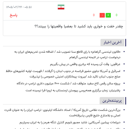
۰۵:۵۱ - ۱۴۰۵/۰۲/۲۴
پاسخ
0
0
چقدر خفت و خواری باید کشید تا بعضیا واقعیتها را ببینند؟؟
آخرین اخبار
«قانون لیندسی گراهام» با رای قاطع سنا تصویب شد / اضافه شدن تحریم‌های ایران به
درخواست ترامپ در لایحه لیندسی گراهام
عراقچی: وقت آن رسیده که برادری واقعی در پیش بگیریم
اسرائیل و آمریکا جلوی حضور فرانسه در جنوب لبنان را گرفتند / فهرست اولیه کشورهای حافظ
صلح جنوب لبنان تائید شد /بیروت پیمانکاران امنیتی خصوصی را نپذیرفت
پروژه سالن رقص کاخ سفید متوقف شد / شکست ۴۰۰ میلیون دلاری ترامپ در دادگاه
پاشینیان: زمان برگزاری همه‌پرسی پیوستن ارمنستان به اروپا فرا نرسیده است
پربیننده‌ترین
بزرگ‌ترین شکست نظامی تاریخ آمریکا / استاد دانشگاه ایلینوی: ترامپ ایران را به عنوان قدرت
اصلی و بلامنازع خلیج فارس پذیرفته‌است
دیپلمات پیشین آمریکایی: شاید مجبور شویم کنترل تنگه هرمز را به ایران بسپاریم