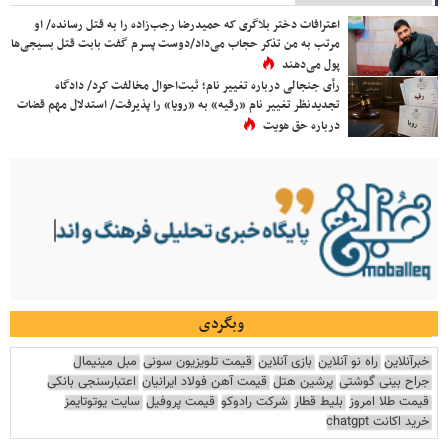
اعترافات دختر بلاگری که حمیدرضا رجب‌زاده را به قتل رسانده/ او
مرتب به من تذکر حجاب می‌داد/دوست پسرم گفت بابت قتل بسیجی‌ها
پول می‌دهند
رأی جنجالی درباره تغییر نام؛ ثبت‌احوال مخالفت کرد/ دادگاه
تجدیدنظر تغییر نام «رقیه» به «رویا» را پذیرفت/ استدلال مهم قضات
درباره حق هویت
وبگردی
خبرآنلاین
راه نو آنلاین
بازی آنلاین
قیمت تلویزیون سونی
مبل مینیمال
جراح بینی گوشتی
پرشین هتل
قیمت آهن فولاد ایرانیان
اعتبارسنجی بانکی
قیمت طلا امروز
بلیط قطار
شرکت رادوکو
قیمت پروفیل
سایت یوتوتایمز
خرید اکانت chatgpt