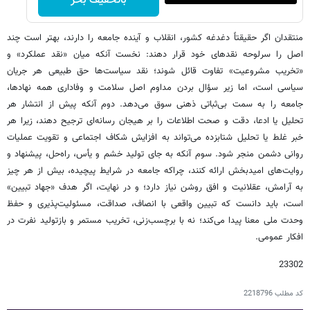
باتخفیف بخر
منتقدان اگر حقیقتاً دغدغه کشور، انقلاب و آینده جامعه را دارند، بهتر است چند
اصل را سرلوحه نقدهای خود قرار دهند: نخست آنکه میان «نقد عملکرد» و
«تخریب مشروعیت» تفاوت قائل شوند؛ نقد سیاست‌ها حق طبیعی هر جریان
سیاسی است، اما زیر سؤال بردن مداوم اصل سلامت و وفاداری همه نهادها،
جامعه را به سمت بی‌ثباتی ذهنی سوق می‌دهد. دوم آنکه پیش از انتشار هر
تحلیل یا ادعا، دقت و صحت اطلاعات را بر هیجان رسانه‌ای ترجیح دهند، زیرا هر
خبر غلط یا تحلیل شتابزده می‌تواند به افزایش شکاف اجتماعی و تقویت عملیات
روانی دشمن منجر شود. سوم آنکه به جای تولید خشم و یأس، راه‌حل، پیشنهاد و
روایت‌های امیدبخش ارائه کنند، چراکه جامعه در شرایط پیچیده، بیش از هر چیز
به آرامش، عقلانیت و افق روشن نیاز دارد؛ و در نهایت، اگر هدف «جهاد تبیین»
است، باید دانست که تبیین واقعی با انصاف، صداقت، مسئولیت‌پذیری و حفظ
وحدت ملی معنا پیدا می‌کند؛ نه با برچسب‌زنی، تخریب مستمر و بازتولید نفرت در
افکار عمومی.
23302
کد مطلب
2218796