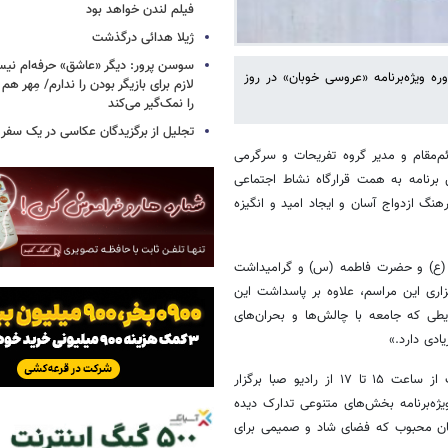
فیلم لندن خواهد بود
ژیلا هدائی درگذشت
سوسن پرور: دیگر «عاشق» حرفه‌ام نیس
ره ویژه‌برنامه «عروسی خوبان» در روز
لازم برای بازیگر بودن را ندارم/ مِهر هم
را نمک‌گیر می‌کند
تجلیل از برگزیدگان عکاسی در یک سفر م
ائم‌مقام و مدیر گروه تفریحات و سرگرمی
ن برنامه به همت قرارگاه نشاط اجتماعی
نگ ازدواج آسان و ایجاد امید و انگیزه
علی (ع) و حضرت فاطمه (س) و گرامیداشت
اری این مراسم، علاوه بر پاسداشت این
طی که جامعه با چالش‌ها و بحران‌های
ادی دارد.»
او در پایان بیان کرد: «چهارمین «عروسی خوبان» روز دوشنبه ۲۸ اردیبهشت از ساعت ۱۵ تا ۱۷ از رادیو صبا برگزار
ژه‌برنامه بخش‌های متنوعی تدارک دیده
ان محبوب که فضای شاد و صمیمی برای