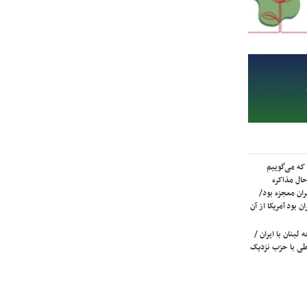
که می‌گوییم
حال مذاکره
ران معجزه بود/
ن بود آمریکا از آن
لبنان با ایران /
ی با حزب نزدیک