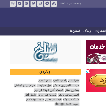
جمعه ۱۶ مرداد ۱۴۰۵
انتشارات
وبلاگ
استان‌ها
وبگردی
خبرآنلاین
راه نو آنلاین
بازی آنلاین
قیمت تلویزیون سونی
مبل مینیمال
جراح بینی گوشتی
پرشین هتل
قیمت آهن فولاد ایرانیان
اعتبارسنجی بانکی
قیمت طلا امروز
بلیط قطار
شرکت رادوکو
قیمت پروفیل
سایت یوتوتایمز
خرید اکانت chatgpt