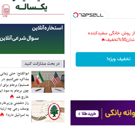
 از روش خانگی سفیدکننده
دان50%تخفیف🔥
تخفیف ویژه!
در بحث مشارکت کنید
ابوالفتح: حتی زمانی 
مذاکره نمی‌کنیم، در 
هستیم/ برجام برای ای
چون برجام به سود ایرا
خارج شد
راز دشمنی وزیرخارجه 
یوسف رجی چه ارتباط
به اسرائیل دارد؟