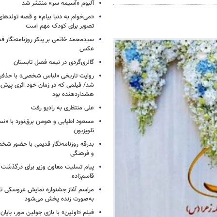
آلبوم «آسیمه سر» منتشر شد
«می‌خوام به دنیا بیام» و قصه تولده
تصویر برای کودک مهم است
سیدمحمد خاتمی بر پیکر روزنامه‌نگار قد
عکس
گالری‌گردی در نیمه فصل تابستان
روایت تاریخی «لباس شخصی» با حذفیا
شد/ فیلمی که در زمان خود اثری پیش‌ر
هشداردهنده بود
علی منتظری به رادیو رفت
مسعود اطیابی و هومن برق‌نورد با «ن
تلویزیون
بدرقه روزنامه‌نگار قدیمی با حضور ش
و فرهنگی
پیام تسلیت معاون وزیر برای درگذشت ا
قاسم‌زاده
مراسم آغاز جشنواره نمایش عروسکی ت
به‌صورت زنده پخش می‌شود
فیلم «اولین» با بازی جولین مور، پایا