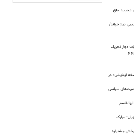
ای عجیب؛ خلق
یمی نماز خواند/
ت دچار تحریف
و و
سخه آزمایشی» در
خصیت‌های سیاسی
بوالقاسم
هران–مبارک
ن‌بخش جشنواره