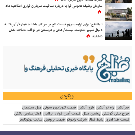
سازمان وظیفه عمومی فراجا درباره معافیت سربازان فراری اطلاعیه داد
ابوالفتح: برای ترامپ مهم نیست تاج بر سر کار باشد یا عمامه/ آمریکا به
دنبال تغییر حکومت نیست/ عمان و عربستان در توقف حملات نقش
داشتند
وبگردی
خبرآنلاین
راه نو آنلاین
بازی آنلاین
قیمت تلویزیون سونی
مبل مینیمال
جراح بینی گوشتی
پرشین هتل
قیمت آهن فولاد ایرانیان
اعتبارسنجی بانکی
قیمت طلا امروز
بلیط قطار
شرکت رادوکو
قیمت پروفیل
سایت یوتوتایمز