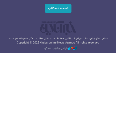
نسخه دسکتاپ
تمامی حقوق این سایت برای خبرآنلاین محفوظ است. نقل مطالب با ذکر منبع بلامانع است.
Copyright © 2025 khabaronline News Agancy, All rights reserved
طراحی و تولید: نستوه