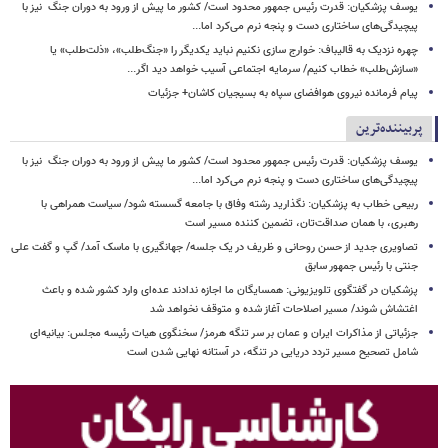
یوسف پزشکیان: قدرت رئیس‌ جمهور محدود است/ کشور ما پیش از ورود به دوران جنگ نیز با
پیچیدگی‌های ساختاری دست و پنجه نرم می‌کرد اما...
چهره نزدیک به قالیباف: خوارج سازی نکنیم نباید یکدیگر را «جنگ‌طلب»، «ذلت‌طلب» یا
«سازش‌طلب» خطاب کنیم/ سرمایه اجتماعی آسیب خواهد دید اگر...
پیام فرمانده نیروی هوافضای سپاه به بسیجیان کاشان+ جزئیات
پربیننده‌ترین
یوسف پزشکیان: قدرت رئیس‌ جمهور محدود است/ کشور ما پیش از ورود به دوران جنگ نیز با
پیچیدگی‌های ساختاری دست و پنجه نرم می‌کرد اما...
ربیعی خطاب به پزشکیان: نگذارید رشته وفاق با جامعه گسسته شود/ سیاست همراهی با
رهبری، با همان صداقت‌تان، تضمین کننده مسیر است
تصاویری جدید از حسن روحانی و ظریف در یک جلسه/ جهانگیری با ماسک آمد/ گپ و گفت علی
جنتی با رئیس جمهور سابق
پزشکیان در گفتگوی تلویزیونی: همسایگان ما اجازه ندادند عده‌ای وارد کشور شده و باعث
اغتشاش شوند/ مسیر اصلاحات آغاز شده و متوقف نخواهد شد
جزئیاتی از مذاکرات ایران و عمان بر سر تنگه هرمز/ سخنگوی هیات رئیسه مجلس: بیانیه‌ای
شامل تصحیح مسیر تردد دریایی در تنگه، در آستانه نهایی شدن است