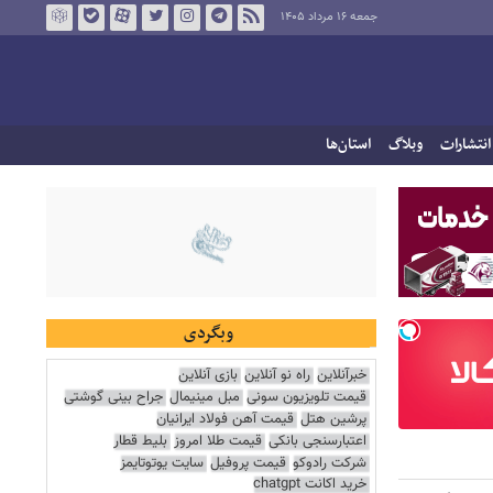
جمعه ۱۶ مرداد ۱۴۰۵
انتشارات
وبلاگ
استان‌ها
وبگردی
خبرآنلاین
راه نو آنلاین
بازی آنلاین
قیمت تلویزیون سونی
مبل مینیمال
جراح بینی گوشتی
پرشین هتل
قیمت آهن فولاد ایرانیان
اعتبارسنجی بانکی
قیمت طلا امروز
بلیط قطار
شرکت رادوکو
قیمت پروفیل
سایت یوتوتایمز
خرید اکانت chatgpt