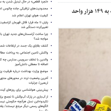
«تجرد قطعی» در حال تبدیل شدن به 
محدودیت‌های ترافیکی جاده چالوس اع
گزارش هلال احمر درباره خسارت جنگ/ حمله به ۱۴۹ هزار واحد
کیفیت هوای تهران اعلام شد
پایان ۱۱ ماه فرار؛ قاتل قهرمان کراسفی
تغییرکرده دستگیر شد
چرا ساخت آرامستان‌های جدید تهران با
مواجه شد؟
کشف بقایای یک جسد در ارتفاعات شمیر
واکنش تامین اجتماعی به پرداخت مطال
والدین با تخلف سرویس مدارس چه کنند
اضافه تا معطلی دانش‌آموز
موضع وزارت بهداشت درباره ظرفیت پزشکی
آخرین وضعیت تردد در محورهای منتهی
اربعین/ جزئیات
پیش‌بینی هواشناسی برای روزهای آینده
از آب‌بازی در پارک آب‌وآتش تا تجمع برای
تکیدو؛«این نسل هرآنچه حکومتی نیس
الگوهای رسمی دیگر مرجع نیستند/ یقه ن