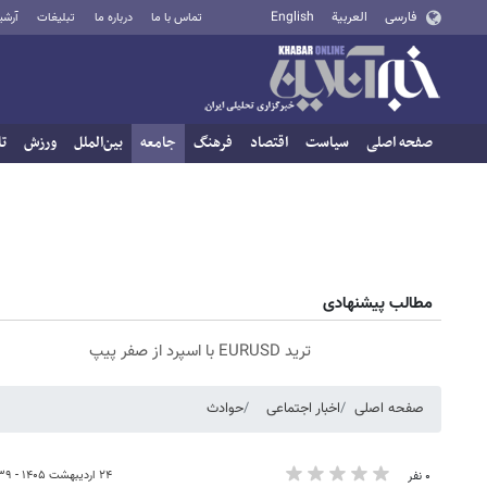
فارسی
العربية
English
تماس با ما
درباره ما
تبلیغات
آرشی
صفحه اصلی
سیاست
اقتصاد
فرهنگ
جامعه
بین‌الملل
ورزش
تا
مطالب پیشنهادی
ترید EURUSD با اسپرد از صفر پیپ
صفحه اصلی
اخبار اجتماعی
حوادث
۲۴ اردیبهشت ۱۴۰۵ - ۱۰:۳۹
۰ نفر