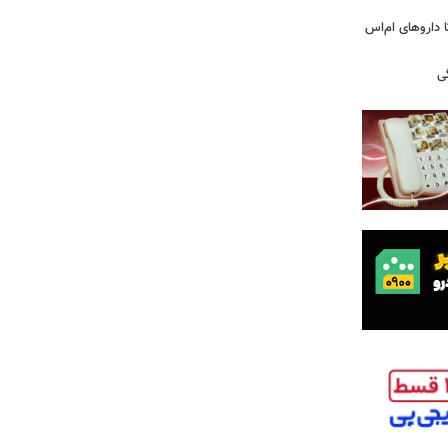
های پراکنده دارویی؛ از فاکتور ۸ تا داروهای ام‌اس
ی