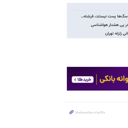
ین سگ‌ها پست نیستند، فرشته…
ن در پی هشدار هواشناسی
 زلزله تهران