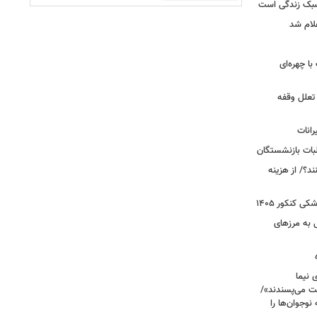
سبک زندگی است
لام شد
ت با چهره‌ای
 تعلل وقفه
انات
بات بازنشستگان
؟/ از هزینه
 کنکور ۱۴۰۵
 به مرزهای
 نیما
ت می‌پسندند»/
وجوان‌ها را