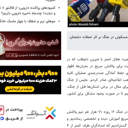
نگیرید!
کمبود
و دیابت/ چندماه ذخیره دارویی داریم؟
موهای نرم و شفاف با چهار ماسک خانگ
به ۱۴۹ هزار واحد غیرنظامی و مسکونی در جنگ بر اثر حملات دشمنان
یت هلال احمر با خیرین داوطلب که در
 برای واکنش سریع در بحران‌ها اظهار
رای حفظ آمادگی صددرصدی عملیاتی کلیه
عب ابلاغیه‌ای صادر کردم. ماپس از جنگ
ای مثال در برخی استان‌ها قبل از جنگ،
ردیم تا در صورت وجود مشکل برای کشور،
وی افزود: ما در ایام جنگ ۴۰ روزه به لطف خدا عملکرد بسیار خوبی داشتیم، در جنگ ۱۲ روزه ۷۰ هزار نفر تیم واکنش
اد را به ۱۱۰ هزار نفر تیم واکنش سریع آموزش دیده و تخصصی رساندیم‌ و
از این تعداد تنها از ظرفیت ۲۸ هزار نفر استفاده کردیم و طوری این ظرفیت را گستراندیم که امدادگران ظرف کمتر از ۴