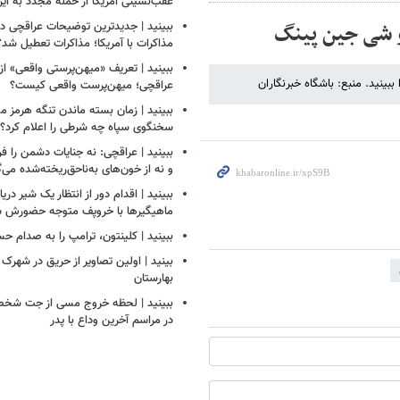
عقب‌نشینی آمریکا از حمله مجدد به ایر
و شی جین پینگ
ببینید | جدیدترین توضیحات عراقچی درب
مذاکرات با آمریکا؛ مذاکرات تعطیل شد؟
ببینید | تعریف «میهن‌پرستی واقعی» از
ینید. منبع: باشگاه خبرنگاران
عراقچی؛ میهن‌پرست واقعی کیست؟
ببینید | زمان بسته ماندن تنگه هرم
سخنگوی سپاه چه شرطی را اعلام کرد؟
ببینید | عراقچی: نه جنایات دشمن را ف
و نه از خون‌های به‌ناحق‌ریخته‌شده می‌
ببینید | اقدام دور از انتظار یک شیر دری
ماهیگیرها با خروپف متوجه حضورش ش
ببینید | کلینتون، ترامپ را به صدام ح
بینید | اولین تصاویر از حریق در شهرک
بهارستان
ببینید | لحظه خروج مسی از جت شخص
در مراسم آخرین وداع با پدر