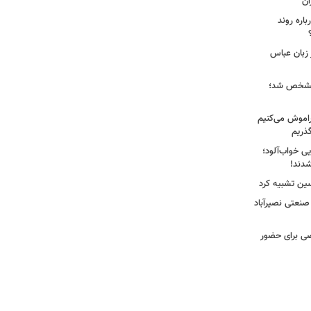
ان
اره روند
 زبان عباس
ز مشخص شد؛
راموش می‌کنیم
گذریم
ایی خواب‌آلود؛
دند!
سین تشبیه کرد
 صنعتی نصیرآباد
ی برای حضور