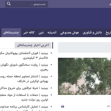
و
ریخ
دانش و فناوری
هوش مصنوعی
اندیشه
دین
کافه خبر
چندرسانه‌ای
آخرین اخبار چندرسانه‌ای
ببینید | فوران آتشفشان پوپوکتپتل مک
خاکستر ۳ کیلومتری
ببینید | روایت سخنگوی شورای نگهبان 
رهبری
ببینید | انتشار تصاویر لحظه حمله روسی
پهپادی اوکراین در خارکف
ببینید | شرط عراقچی برای شروع مذاکرات
ببینید | حملات با استفاده از مواد منفجر
اولین روز دولت جدید
ببینید | تحلیل کارشناس برنامه صداوسی