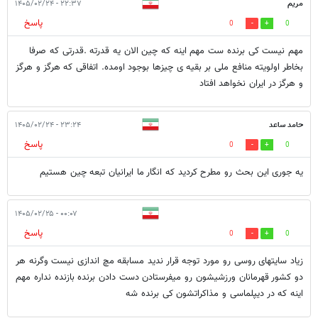
‌مریم
۲۲:۳۷ - ۱۴۰۵/۰۲/۲۴
پاسخ
0
0
مهم نیست کی برنده ست مهم اینه که چین الان یه قدرته .قدرتی که صرفا
بخاطر اولویته منافع ملی بر بقیه ی چیزها بوجود اومده. اتفاقی که هرگز و هرگز
و هرگز در ایران نخواهد افتاد
حامد ساعد
۲۳:۲۴ - ۱۴۰۵/۰۲/۲۴
پاسخ
0
0
یه جوری این بحث رو مطرح کردید که انگار ما ایرانیان تبعه چین هستیم
۰۰:۰۷ - ۱۴۰۵/۰۲/۲۵
پاسخ
0
0
زیاد سایتهای روسی رو مورد توجه قرار ندید مسابقه مچ اندازی نیست وگرنه هر
دو کشور قهرمانان ورزشیشون رو میفرستادن دست دادن برنده بازنده نداره مهم
اینه که در دیپلماسی و مذاکراتشون کی برنده شه