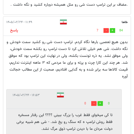
.مضاف بر این ترامپ دست شی رو مثل همیشه دوباره کشید و نگه داشت .
طاها
۱۱:۴۹ - ۱۴۰۵/۰۲/۲۴
پاسخ
7
84
بدون هیچ تعصبی بارها نگاه کردم. ترامپ دست شی رو کشید سمت خودش و
نگه داشت. شی هم خیلی تلاش کرد تا دست ترامپ رو بکشه سمت خودش،
ولی موفق نشد. یه ذره تونست بکشه، ولی در نهایت این ترامپ بود که موفق
شد. هر چند این کارا چرت و پرته و برای ما مردمی که ۳ ماهه اینترنت نداریم،
قیمت کالاها سه برابر شده و به گدایی افتادیم، صحبت از این مطالب خجالت
آوره
۱۶:۵۳ - ۱۴۰۵/۰۲/۲۴
0
0
تا کی میخوای فقط غرب را بزرگ ببینی ؟؟؟؟ این رفتار مسخره
فقط روش ترامپ ه که سنگ رو یخ شد. - شی هم شبیه برخی
دولت مردان ما با دیدن ترامپ ذوق مرگ نشد.