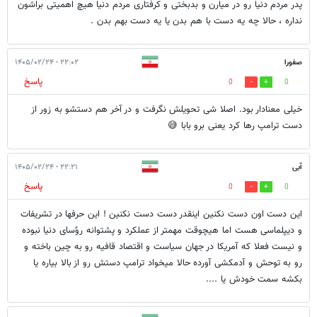
پدر مردم دنیا رو در میارن و بدبختی و کرفتاری مردم دنیا هیچ اهمیتی براشون
نداره ، حالا چه یه دست با هم بدن یا یه دست بهم بدن .
صفورا
۲۲:۰۲ - ۱۴۰۵/۰۲/۲۴
پاسخ
0
0
خیلی معنادار بود. اصلا شی تحویلش نگرفت و در آخر هم دستشو به زور از
دست ترامپ رها کرد یعنی برو بابا 😅
آبی
۲۲:۲۱ - ۱۴۰۵/۰۲/۲۴
پاسخ
0
0
این دست اون دست نکنین اینقدر دست دست نکنین ! این حرفها در تشریفات
و دیپلماسی هست اما هیچوقت مهمتر از عملکرد و پشتوانه روٌسای دنیا نبوده
و نیست فعلا که آمریکا در جهان سیاست و اقتصاد قافیه رو به چین باخته و
رو به توحش و آدمکشی آورده حالا میخواد ترامپ دستش رو از بالا بیاره یا
بکشه سمت خودش یا ....