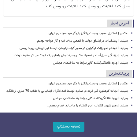
وصل کنید اینترنت رو وصل کنید اینترنت رو وصل کنید
آخرین اخبار
عکس | استایل عجیب و بحث‌برانگیز بازیگر مرد سینمای ایران
ببینید | پزشکیان: در ابتدای دولت با قطعی برق، آب و گاز مواجه بودیم
ببینید | انهدام تجهیزات اوکراین در محور کراسنولیمان توسط اپراتورهای پهپاد روسی
ببینید | بارندگی سیل‌آسا در اسمولنسک روسیه؛ جان باختن یک کودک بر اثر سقوط درخت
ببینید | ورود غافلگیرکننده کاپی‌باراها به ساختمان مجلس
پربیننده‌ترین
عکس | استایل عجیب و بحث‌برانگیز بازیگر مرد سینمای ایران
ببینید | نجات کوهنورد گیر کرده در صخره توسط امدادگران ایتالیایی با طناب 70 متری از بالگرد
ببینید | ورود غافلگیرکننده کاپی‌باراها به ساختمان مجلس
ببینید | رهبر شهید انقلاب: این اشتباه را ما نباید انجام دهیم...
نسخه دسکتاپ