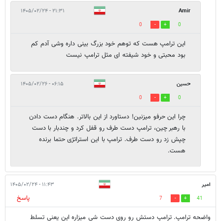
۲۱:۳۱ - ۱۴۰۵/۰۲/۲۴
Amir
0
0
این ترامپ هست که توهم خود بزرگ بینی داره وشی آدم کم
بود محبتی و خود شیفته ای مثل ترامپ نیست
حسین
۰۶:۱۵ - ۱۴۰۵/۰۲/۲۶
0
0
چرا این حرفو میزنین! دستاورد از این بالاتر. هنگام دست دادن
با رهبر چین، ترامپ دست طرف رو قفل کرد و چندبار با دست
چپش زد رو دست طرف. ترامپ با این استراتژی حتما برنده
هست.
امیر
۱۱:۴۳ - ۱۴۰۵/۰۲/۲۴
پاسخ
7
41
واضحه ترامپ. ترامپ دستش رو روی دست شی میزاره این یعنی تسلط