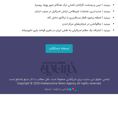
ببینید | ترس و وحشت کارکنان کشتی ترک هنگام عبور پهپاد روسیه
ببینید | جدیدترین عملیات غیرنظامی ارتش اسرائیل در جنوب لبنان
ببینید | لحظه برخورد قطار مسافربری با تراکتور حامل کاه
ببینید | چاقوکشی در خیابان‌های مرکز لندن
ببینید | اعتراف یک مقام اسرائیلی به نقش ایران در تغییر قواعد بازی خاورمیانه
نسخه دسکتاپ
تمامی حقوق این سایت برای خبرآنلاین محفوظ است. نقل مطالب با ذکر منبع بلامانع است.
Copyright © 2025 khabaronline News Agancy, All rights reserved
طراحی و تولید: نستوه