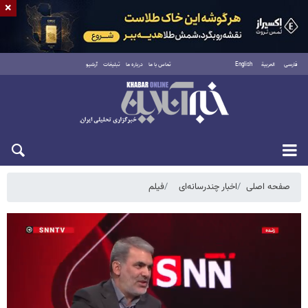
×
فارسی
العربية
English
تماس با ما
درباره ما
تبلیغات
آرشیو
پنجشنبه ۱۵ مرداد ۱۴۰۵
صفحه اصلی
اخبار چندرسانه‌ای
فیلم