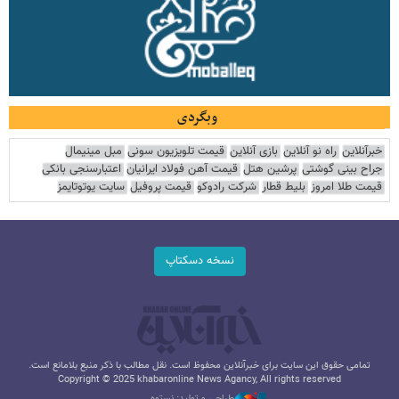
وبگردی
خبرآنلاین
راه نو آنلاین
بازی آنلاین
قیمت تلویزیون سونی
مبل مینیمال
جراح بینی گوشتی
پرشین هتل
قیمت آهن فولاد ایرانیان
اعتبارسنجی بانکی
قیمت طلا امروز
بلیط قطار
شرکت رادوکو
قیمت پروفیل
سایت یوتوتایمز
نسخه دسکتاپ
تمامی حقوق این سایت برای خبرآنلاین محفوظ است. نقل مطالب با ذکر منبع بلامانع است.
Copyright © 2025 khabaronline News Agancy, All rights reserved
طراحی و تولید: نستوه