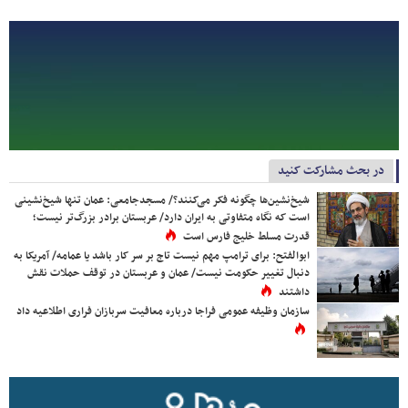
در بحث مشارکت کنید
شیخ‌نشین‌ها چگونه فکر می‌کنند؟/ مسجدجامعی: عمان تنها شیخ‌نشینی
است که نگاه متفاوتی به ایران دارد/ عربستان برادر بزرگ‌تر نیست؛
قدرت مسلط خلیج فارس است
ابوالفتح: برای ترامپ مهم نیست تاج بر سر کار باشد یا عمامه/ آمریکا به
دنبال تغییر حکومت نیست/ عمان و عربستان در توقف حملات نقش
داشتند
سازمان وظیفه عمومی فراجا درباره معافیت سربازان فراری اطلاعیه داد