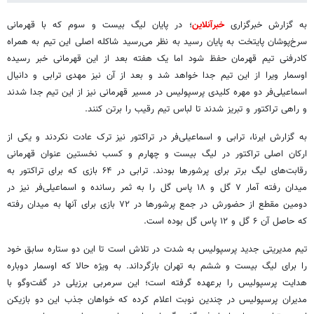
به گزارش خبرگزاری
خبرآنلاین
؛ در پایان لیگ بیست و سوم که با قهرمانی
سرخ‌پوشان پایتخت به پایان رسید به نظر می‌رسید شاکله اصلی این تیم به همراه
کادرفنی تیم قهرمان حفظ شود اما یک هفته بعد از این قهرمانی خبر رسیده
اوسمار ویرا از این تیم جدا خواهد شد و بعد از آن نیز مهدی ترابی و دانیال
اسماعیلی‌فر دو مهره کلیدی پرسپولیس در مسیر قهرمانی نیز از این تیم جدا شدند
و راهی تراکتور و تبریز شدند تا لباس تیم رقیب را برتن کنند.
به گزارش ایرنا، ترابی و اسماعیلی‌فر در تراکتور نیز ترک عادت نکردند و یکی از
ارکان اصلی تراکتور در لیگ بیست و چهارم و کسب نخستین عنوان قهرمانی
رقابت‌های لیگ برتر برای پرشورها بودند. ترابی در ۶۴ بازی که برای تراکتور به
میدان رفته آمار ۷ گل و ۱۸ پاس گل را به ثمر رسانده و اسماعیلی‌فر نیز در
دومین مقطع از حضورش در جمع پرشورها در ۷۲ بازی برای آنها به میدان رفته
که حاصل آن ۶ گل و ۱۲ پاس گل بوده است.
تیم مدیریتی جدید پرسپولیس به شدت در تلاش است تا این دو ستاره سابق خود
را برای لیگ بیست و ششم به تهران بازگرداند. به ویژه حالا که اوسمار دوباره
هدایت پرسپولیس را برعهده گرفته است؛ این سرمربی برزیلی در گفت‌وگو با
مدیران پرسپولیس در چندین نوبت اعلام کرده که خواهان جذب این دو بازیکن