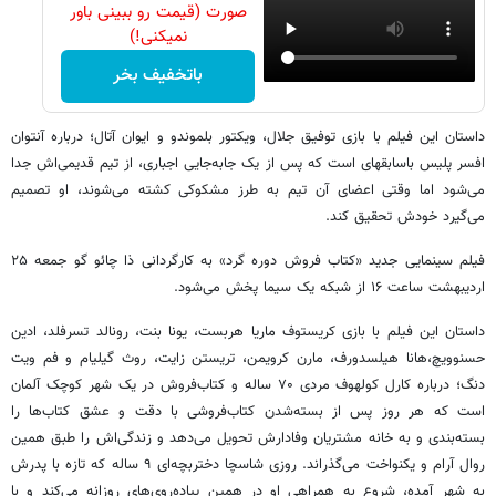
صورت (قیمت رو ببینی باور
نمیکنی!)
باتخفیف بخر
داستان این فیلم با بازی توفیق جلال، ویکتور بلموندو و ایوان آتال؛ درباره آنتوان
افسر پلیس باسابقهای‌ است که پس از یک جابه‌جایی اجباری، از تیم قدیمی‌اش جدا
می‌شود اما وقتی اعضای آن تیم به طرز مشکوکی کشته می‌شوند، او تصمیم
می‌گیرد خودش تحقیق کند.
فیلم سینمایی جدید «کتاب فروش دوره گرد» به کارگردانی ذا چائو گو جمعه ۲۵
اردیبهشت ساعت ۱۶ از شبکه یک سیما پخش می‌شود.
داستان این فیلم با بازی کریستوف ماریا هربست، یونا بنت، رونالد تسرفلد، ادین
حسنوویچ،‌هانا هیلسدورف، مارن کرویمن، تریستن زایت، روث گیلیام و فم ویت
دنگ؛ درباره کارل کولهوف مردی ۷۰ ساله و کتاب‌فروش در یک شهر کوچک آلمان
است که هر روز پس از بسته‌شدن کتاب‌فروشی با دقت و عشق کتاب‌ها را
بسته‌بندی و به خانه مشتریان وفادارش تحویل می‌دهد و زندگی‌اش را طبق همین
روال آرام و یکنواخت می‌گذراند. روزی شاسچا دختربچه‌ای ۹ ساله که تازه با پدرش
به شهر آمده، شروع به همراهی او در همین پیاده‌روی‌های روزانه می‌کند و با