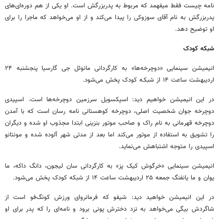
نامه چیست فقط می‏فهمد که مربوط به پدربزرگش است. او یکی از هم‏ دوره‌‏ای‏‌های
پدربزرگش به نام آقای سوزوکی را پیدا می‏‌کند و از او می‏‌خواهد که ماجرا را برای
او توضیح دهد.
شبکه کودک
انیمیشن سینمایی «دوچرخه‌ها» به کارگردانی مانوئل جی گارسیا پنجشنبه ۲۴
اردیبهشت ساعت ۱۴ از شبکـه کودک پخش می‌شود.
در این انیمیشن خواهیم دید: اسپکسویل سرزمین دوچرخه‌ها است. اسپیدی
دوچرخه جوان شخصیت اصلی، دوچرخه کوهستانی نامه رسان است که با آمدن
دوچرخه قهرمانی به نام راک و صاحب موتور بنزینی ابتدا مجذوب او شده و دیگران
را تشویق به استفاده از موتور می‌کند اما بعد از مدتی شهر آلوده شده و مونتانو
اسپیدی را متوجه اشتباهش می‌نماید.
انیمیشن سینمایی «خرگوش کیک پز» به کارگردانی سان لیجون، دانگ داکه، ما
یوان و ما یانفنگ جمعه ۲۵ اردیبهشت ساعت ۱۴ از شبکه کودک پخش می‌شود.
در این انیمیشن خواهید دید: شیفو که فرمانروای ورزش کونگ‌فو است از
شاگردش بیگی می‌خواهد به نزد دخترش پونی برود و نامه‌ای را که پدر برای او