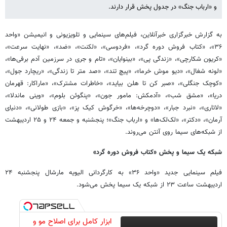
و «ارباب جنگ» در جدول پخش قرار دارند.
به گزارش خبرگزاری خبرآنلاین، فیلم‌های سینمایی و تلویزیونی و انیمیشن «واحد
۳۶»، «کتاب فروش دوره گرد»، «فردوسی»، «لکنت»، «ضد»، «نهایت سرعت»،
«کریون شکارچی»، «زندگی پی»، «بینوایان»، «تام و جری در سرزمین آدم برفی‌ها»،
«لونه شغال»، «دیو موش خرما»، «پیچ تند»، «صد متر تا زندگی»، «ریچارد جول»،
«کوچک جنگلی»، «صبر کن تا هلن بیاید»، «خاطرات مشترک»، «ماراکار: قهرمان
دریا»، «مشق شب»، «آدمکش: مامور جون»، «پنگوئن بلوم»، «وینی ماندلا»،
«لاتاری»، «نبرد جبار»، «دوچرخه‌ها»، «خرگوش کیک پز»، «بازی طولانی»، «دنیای
آرمان»، «دکتر»، «لک‌لک‌ها» و «ارباب جنگ»؛ پنجشنبه و جمعه ۲۴ و ۲۵ اردیبهشت
از شبکه‌های سیما روی آنتن می‌روند.
شبکه یک سیما و پخش «کتاب فروش دوره گرد»
فیلم سینمایی جدید «واحد ۳۶» به کارگردانی الیویه مارشال پنجشنبه ۲۴
اردیبهشت ساعت ۲۳ از شبکه یک سیما پخش می‌شود.
ابزار کامل برای اصلاح مو و