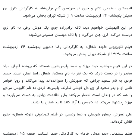
انیمیشن سینمایی «تام و جری در سرزمین آدم برفی‌ها» به کارگردانی دارل ون
سیترز پنجشنبه ۲۴ اردیبهشت ساعت ۹ از شبکه تهران پخش می‌شود.
در این انیمیشن خواهیم دید: تاف برادرزاده جری یک موش برفی به نام لری
درست می‌کند. لری جان می‌گیرد و با تاف دوستان صمیمی‌می‌شوند.
فیلم تلویزیونی «لونه شغال» به کارگردانی رضا دادویی پنجشنبه ۲۴ اردیبهشت
ساعت ۱۳:۳۰ از شبکه تهران پخش می‌شود.
در این فیلم خواهیم دید: بهزاد و احمد پلیس‌هایی هستند که پرونده قاچاق مواد
مخدر را در دست دارند که یک نفر به نام مستعار شغال رابط اصلی است. جسد
فردی به نام سعید چراغی که صورتش را سوزانده‌اند پیدا می‌کنند و رویا خواهر
ناتنی او و پدر سعید از وی دل خوشی ندارند. پلیس‌ها فردی به نام کاووس مرادی
را هم که در زندان است احضار می‌کنند ولی اطلاعات زیادی به دست نمی‌آورند و
بهزاد پیشنهاد می‌کند که کاووس را آزاد کنند تا رد شغال را بزنند.
علی عمرانی، پیمان شریعتی و نیما رئیسی در فیلم تلویزیونی «لونه شغال» ایفای
نقش کرده‌اند.
فیلم سینمایی «دیو موش خرما» به کارگردانی جیمز اسنایدر جمعه ۲۵ اردیبهشت