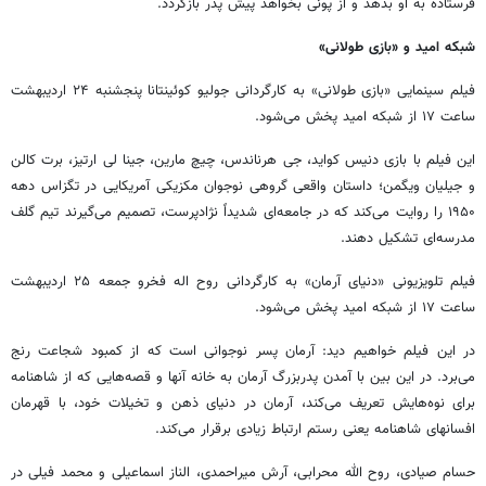
فرستاده به او بدهد و از پونی بخواهد پیش پدر بازگردد.
شبکه امید و «بازی طولانی»
فیلم سینمایی «بازی طولانی» به کارگردانی جولیو کوئینتانا پنجشنبه ۲۴ اردیبهشت
ساعت ۱۷ از شبکه امید پخش می‌شود.
این فیلم با بازی دنیس کواید، جی هرناندس، چیچ مارین، جینا لی ارتیز، برت کالن
و جیلیان ویگمن؛ داستان واقعی گروهی نوجوان مکزیکی آمریکایی در تگزاس دهه
۱۹۵۰ را روایت می‌کند که در جامعه‌ای شدیداً نژادپرست، تصمیم می‌گیرند تیم گلف
مدرسه‌ای تشکیل دهند.
فیلم تلویزیونی «دنیای آرمان» به کارگردانی روح اله فخرو جمعه ۲۵ اردیبهشت
ساعت ۱۷ از شبکه امید پخش می‌شود.
در این فیلم خواهیم دید: آرمان پسر نوجوانی است که از کمبود شجاعت رنج
می‌برد. در این بین با آمدن پدربزرگ آرمان به خانه آنها و قصه‌هایی که از شاهنامه
برای نوه‌هایش تعریف می‌کند، آرمان در دنیای ذهن و تخیلات خود، با قهرمان
افسانهای‌ شاهنامه یعنی رستم ارتباط زیادی برقرار می‌کند.
حسام صیادی، روح الله محرابی، آرش میراحمدی، الناز اسماعیلی و محمد فیلی در