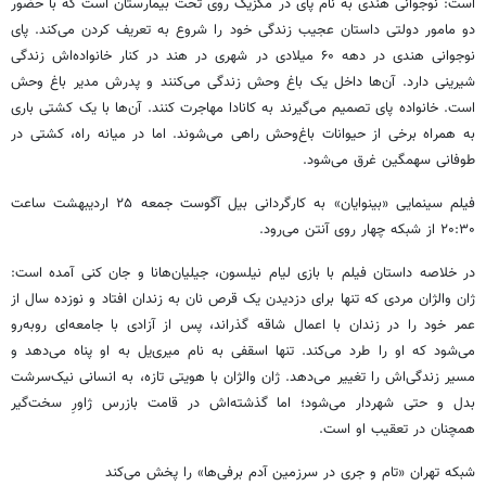
است: نوجوانی هندی به نام پای در مکزیک روی تحت بیمارستان است که با حضور
دو مامور دولتی داستان عجیب زندگی خود را شروع به تعریف کردن می‌کند. پای
نوجوانی هندی در دهه ۶۰ میلادی در شهری در هند در کنار خانواده‌اش زندگی
شیرینی دارد. آن‌ها داخل یک باغ وحش زندگی می‌کنند و پدرش مدیر باغ‌ وحش
است. خانواده پای تصمیم می‌گیرند به کانادا مهاجرت کنند. آن‌ها با یک کشتی باری
به همراه برخی از حیوانات باغ‌وحش راهی می‌شوند. اما در میانه راه، کشتی در
طوفانی سهمگین غرق می‌شود.
فیلم سینمایی «بینوایان» به کارگردانی بیل آگوست جمعه ۲۵ اردیبهشت ساعت
۲۰:۳۰ از شبکه چهار روی آنتن می‌رود.
در خلاصه داستان فیلم با بازی لیام نیلسون، جیلیان‌هانا و جان کنی آمده است:
ژان والژان مردی که تنها برای دزدیدن یک قرص نان به زندان افتاد و نوزده سال از
عمر خود را در زندان با اعمال شاقه گذراند، پس از آزادی با جامعه‌ای روبه‌رو
می‌شود که او را طرد می‌کند. تنها اسقفی به نام میری‌یل به او پناه می‌دهد و
مسیر زندگی‌اش را تغییر می‌دهد. ژان والژان با هویتی تازه، به انسانی نیک‌سرشت
بدل و حتی شهردار می‌شود؛ اما گذشته‌اش در قامت بازرس ژاورِ سخت‌گیر
همچنان در تعقیب او است.
شبکه تهران «تام و جری در سرزمین آدم برفی‌ها» را پخش می‌کند