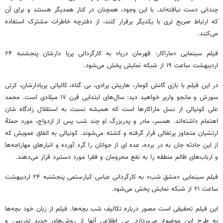
چندانی دست نیافته‌اند. با این وجود، همچنان در کنار همدیگر هستند و برای آن
که ارتباط صریح تری با یکدیگر برقرار کنند، از دفترچه خاطرات مشترک استفاده
می‌کنند.
فیلم سینمایی «ماراکار: قهرمان دریا» به کارگردانی پریا دارشان پنجشنبه ۲۴
اردیبهشت ساعت ۱۹ از شبکه نمایش پخش می‌شود.
در این فیلم با بازی گانش کومار،‌ هاریش پرادی، بی گناه، کالیانی پریادارشان، کرتی
سورش و مانجو واریر خواهید دید: سال‌های ابتدایی قرن ۱۷ میلادی است. محمد
علی کونیالی از نسل ماراکارها است که همیشه نسبت به استقلال زادگاه شان
اهتمام داشته‌اند. همسر، مادر و پدربزرگ او چند شب پس از ازدواج، مورد حملۀ
ارتشیان متجاوز پرتغالی قرار گرفته و کشته می‌شوند. کونیالی به اتفاق عمویش که
از این حادثه جان به در برده، عده ای از جوانان را گرد آورده و انبارهای مهاراجه‌ها
و ارباب‌های ظالم منطقه را به نفع محرومان و فقرا مورد دستبرد قرار می‌دهند.
فیلم سینمایی «مشق شب» به کارگردانی عباس کیارستمی پنجشنبه ۲۴ اردیبهشت
ساعت ۲۱ از شبکه نمایش پخش می‌شود.
این فیلم تحقیقی است مصور درباره تکالیف شب بچه‌ها. فیلم از زبان خود بچه‌ها
به طرح این موضوع می‌پردازد. بی اطلاعی آنها از روش‌های جدید تدریس و