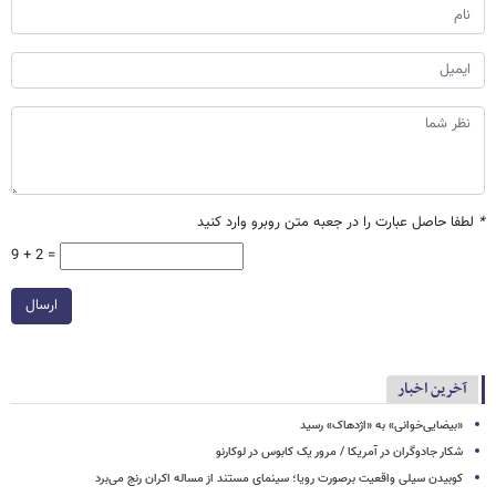
*
لطفا حاصل عبارت را در جعبه متن روبرو وارد کنید
9 + 2 =
ارسال
آخرین اخبار
«بیضایی‌خوانی» به «اژدهاک» رسید
شکار جادوگران در آمریکا / مرور یک کابوس در لوکارنو
کوبیدن سیلی واقعیت برصورت رویا؛ سینمای مستند از مساله اکران رنج می‌برد