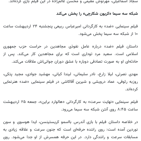
سجاد اسماعیلی، مهرنوش مقیمی‌ و محسن عالم‌زاده در این فیلم بازی کرده‌اند.
شبکه سه سیما «کریون شکارچی» را پخش می‌کند
فیلم سینمایی «ضد» به کارگردانی امیرعباس ربیعی پنجشنبه ۲۴ اردیبهشت ساعت
۱۰ از شبکه سه سیما پخش می‌شود.
داستان فیلم «ضد» درباره عامل نفوذی مجاهدین در حراست حزب جمهوری
اسلامی‌ است. سعید مرد توداری است که برای مجاهدین کار می‌کند. پس از
حادثه‌ای‌ او به صورت تصادفی دوباره با عشق دوران جوانی‌اش ملاقات می‌کند.
مهدی نصرتی، لیلا زارع، نادر سلیمانی، لیندا کیانی، مهشید جوادی، مجید پتکی،
روزبه رئوفی، عماد درویشی و شیرین آقاکاشی در فیلم سینمایی «ضد» هنرنمایی
کرده‌اند.
فیلم سینمایی «نهایت سرعت» به کارگردانی «هالوارد براین»، جمعه ۲۵ اردیبهشت
ساعت ۸:۴۵ روی آنتن شبکه سه سیما می‌رود.
در خلاصه داستان فیلم با بازی آندرس بااسمو کریستینسن، ایدا هوسوی و سون
نوردین آمده است: روی راننده حرفه‌ای‌ است که جنون سرعت و علاقه زیادی به
مسابقات سرعت و رانندگی دارد. در این حرفه همسرش از او جدا می‌شود. روی