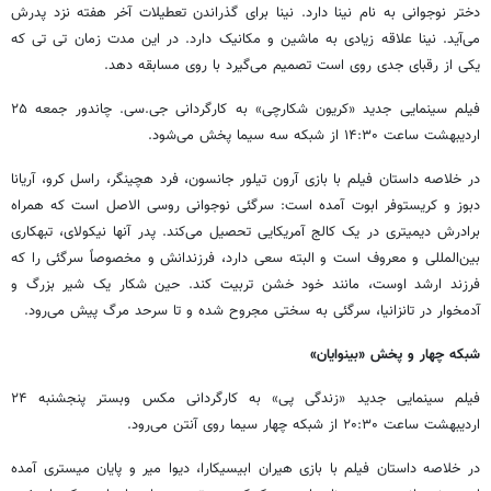
دختر نوجوانی به نام نینا دارد. نینا برای گذراندن تعطیلات آخر هفته نزد پدرش
می‌آید. نینا علاقه زیادی به ماشین و مکانیک دارد. در این مدت زمان تی تی که
یکی از رقبای جدی روی است تصمیم می‌گیرد با روی مسابقه دهد.
فیلم سینمایی جدید «کریون شکارچی» به کارگردانی جی.سی. چاندور جمعه ۲۵
اردیبهشت ساعت ۱۴:۳۰ از شبکه سه سیما پخش می‌شود.
در خلاصه داستان فیلم با بازی آرون تیلور جانسون، فرد هچینگر، راسل کرو، آریانا
دبوز و کریستوفر ابوت آمده است: سرگئی نوجوانی روسی الاصل است که همراه
برادرش دیمیتری در یک کالج آمریکایی تحصیل می‌کند. پدر آنها نیکولای، تبهکاری
بین‌المللی و معروف است و البته سعی دارد، فرزندانش و مخصوصاً سرگئی را که
فرزند ارشد اوست، مانند خود خشن تربیت کند. حین شکار یک شیر بزرگ و
آدمخوار در تانزانیا، سرگئی به سختی مجروح شده و تا سرحد مرگ پیش می‌رود.
شبکه چهار و پخش «بینوایان»
فیلم سینمایی جدید «زندگی پی» به کارگردانی مکس وبستر پنجشنبه ۲۴
اردیبهشت ساعت ۲۰:۳۰ از شبکه چهار سیما روی آنتن می‌رود.
در خلاصه داستان فیلم با بازی هیران ابیسیکارا، دیوا میر و پایان میستری آمده