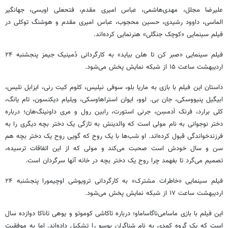
علیرضا مجلل، مهدی‌هاشمی، عباس امیری مقدم، فتحعلی اویسی، جهانگیر
الماسی، داوود رشیدی، حسین محجوب، عباس امیری مقدم و هوشنگ توکلی در
فیلم سینمایی «کوچک جنگلی» هنرنمایی کرده‌اند.
فیلم سینمایی «صبر کن تا هلن بیاید» به کارگردانی دُمینیک جیمز پنجشنبه ۲۴
اردیبهشت ساعت ۱۵ از شبکه نمایش پخش می‌شود.
داستان این فیلم با بازی به ماریا بلو، سوفی نیلیس، کلوم کیت رنی، ایزابل نلیس،
ابیگیل پنیووسکی، جان بی. لوو، ایوان استراهاوسکی، ویلیام دیکنسون، تام یانگ،
کلی برارد، فرنک اَدمسِن، جرنی استورت، رابین رول و مری داونینگ‌هان؛ درباره
دختر نوجوانی به نام مولی است که والدینش به تازگی یک دختر بچه دیگری را به
فرزندخواندگی قبول کرده‌اند. او شب‌ها با یک روح که گویی روح یک دختر بچه هم
سن و سال خودش است صحبت می‌کند و مولی که از این اتفاقات ترسیده،
تصمیم می‌گرد تا بفهمد چرا روح یک دختر بچه در خانه آنها سرگردان است.
فیلم سینمایی «خاطرات مشترک» به کارگردانی ترویوشی اوچیمورا پنجشنبه ۲۴
اردیبهشت ساعت ۱۷ از شبکه نمایش پخش می‌شود.
این فیلم با بازی ماسامی‌ناگاساماو؛ درباره تاکاشی کوموتو و یوهی تاناکا دوازده سال
است که یک گروه کمدی به نام شناگران بوسو را تشکیل داده‌اند. اما به موفقیت