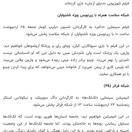
فیلم تلویزیونی «دنیای آرمان» بازی کرده‌اند.
شبکه سلامت همراه با زیرنویس ویژه ناشنوایان
فیلم سینمایی «دکتر» به کارگردانی نلسون دیلیپ کومار جمعه ۲۵ اردیبهشت
ساعت ۱۰ با زیرنویس ویژه ناشنوایان از شبکه سلامت پخش می‌شود.
در این فیلم با بازی سیواکارتی کیان، وینای رای و پریانکا آرولموهان خواهیم دید:
وارون یک پزشک است ولی نامزدش مینی به دلیل این که او احساساتی نیست
نامزدی را بهم می‌زند. چینو برادر زاده مینی ربوده می‌شود و وارون وقتی می‌بیند
که پلیس کاری از پیش نمی‌برد از خانواده مینی می‌خواهد که برای پیدا کردن چینو
با او همکاری نمایند.
شبکه فراتر (۴k)
انیمیشن سینمایی «لک‌لک‌ها» به کارگردانی داگ سوییتلند و نیکولاس استالر
پنجشنبه ۲۴ اردیبهشت ساعت ۱۳ از شبکه فراتر پخش می‌شود.
در این انیمیشن خواهیم دید: جامعه انسان‌ها طوری بوده است، که لک‌لک‌ها
مسئول رساندن بچه‌ها به خانه‌شان بودند. اما جامعه لک‌لک‌ها از این وضعیت
خسته و ناراضی شده بودند. و به این دلیل همگی با کمک یکدیکر زندگی مدرن‌تر