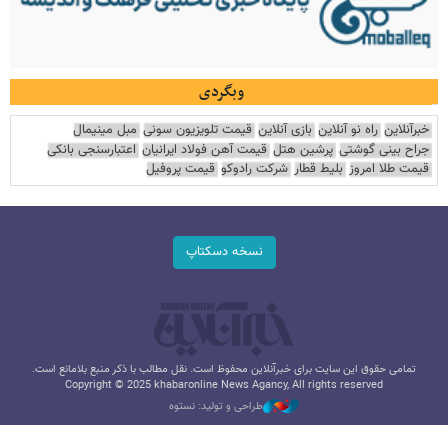
وبگردی
خبرآنلاین
راه نو آنلاین
بازی آنلاین
قیمت تلویزیون سونی
مبل مینیمال
جراح بینی گوشتی
پرشین هتل
قیمت آهن فولاد ایرانیان
اعتبارسنجی بانکی
قیمت طلا امروز
بلیط قطار
شرکت رادوکو
قیمت پروفیل
نسخه دسکتاپ
تمامی حقوق این سایت برای خبرآنلاین محفوظ است. نقل مطالب با ذکر منبع بلامانع است.
Copyright © 2025 khabaronline News Agancy, All rights reserved
طراحی و تولید: نستوه