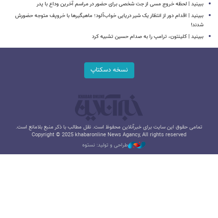
ببینید | لحظه خروج مسی از جت شخصی برای حضور در مراسم آخرین وداع با پدر
ببینید | اقدام دور از انتظار یک شیر دریایی خواب‌آلود؛ ماهیگیرها با خروپف متوجه حضورش
شدند!
ببینید | کلینتون، ترامپ را به صدام حسین تشبیه کرد
نسخه دسکتاپ
تمامی حقوق این سایت برای خبرآنلاین محفوظ است. نقل مطالب با ذکر منبع بلامانع است.
Copyright © 2025 khabaronline News Agancy, All rights reserved
طراحی و تولید: نستوه