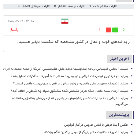
نظرات منتشر شده: 1
نظرات در صف انتشار: 0
نظرات غیرقابل انتشار: 6
۱۳:۴۸ - ۱۴۰۵/۰۲/۲۴
پاسخ
1
2
از پدافندهای خوب و فعال در کشور مشخصه که شکست ناپذیر هستید .
آخرین اخبار
ببینید | تحلیل کارشناس برنامه صداوسیما درباره دلیل عقب‌نشینی آمریکا از حمله مجدد به ایران
ببینید | جدیدترین توضیحات عراقچی درباره روند مذاکرات با آمریکا؛ مذاکرات تعطیل شد؟
ببینید | تعریف «میهن‌پرستی واقعی» از زبان عباس عراقچی؛ میهن‌پرست واقعی کیست؟
ببینید | زمان بسته ماندن تنگه هرمز مشخص شد؛ سخنگوی سپاه چه شرطی را اعلام کرد؟
ببینید | عراقچی: نه جنایات دشمن را فراموش می‌کنیم و نه از خون‌های به‌ناحق‌ریخته‌شده
می‌گذریم
پربیننده‌ترین
عکس | بیتا فرهی با لباس عروس در کنار گوگوش
ببینید | تعریف متفاوت خانم بازیگر از مهدی پاکدل: «نگم برات!»