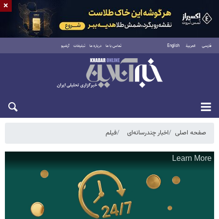
×
فارسی
العربية
English
تماس با ما
درباره ما
تبلیغات
آرشیو
یکشنبه ۱۸ مرداد ۱۴۰۵
صفحه اصلی
اخبار چندرسانه‌ای
فیلم