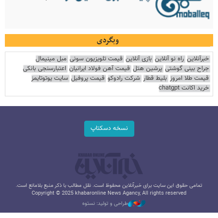
وبگردی
خبرآنلاین
راه نو آنلاین
بازی آنلاین
قیمت تلویزیون سونی
مبل مینیمال
جراح بینی گوشتی
پرشین هتل
قیمت آهن فولاد ایرانیان
اعتبارسنجی بانکی
قیمت طلا امروز
بلیط قطار
شرکت رادوکو
قیمت پروفیل
سایت یوتوتایمز
خرید اکانت chatgpt
نسخه دسکتاپ
تمامی حقوق این سایت برای خبرآنلاین محفوظ است. نقل مطالب با ذکر منبع بلامانع است.
Copyright © 2025 khabaronline News Agancy, All rights reserved
طراحی و تولید: نستوه