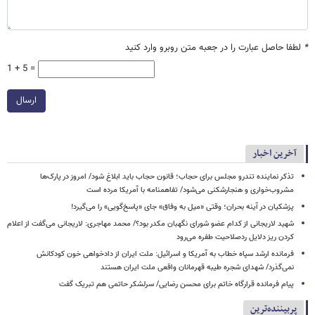
*
لطفا حاصل عبارت را در جعبه متن روبرو وارد کنید
1 + 5 =
ارسال
آخرین اخبار
تذکر نماینده تندرو مجلس برای حجاب؛ قانون حجاب باید ابلاغ شود/ امروز در پارک‌ها
مشروب‌خواری و هنجارشکنی می‌شود/ تفاهمنامه با آمریکا مرده است
پزشکیان در آینه بحران؛ وقتی «میل به وفاق» جای «پاسخ‌گویی» را می‌گیرد!
شهید لاریجانی از کدام عضو شورای نگهبان مکدر بود؟/ محمد مهاجری: لاریجانی می‌گفت از اعلام
کردن ریز دلایل ردصلاحیت طفره می‌رود
فرمانده ارشد سپاه خطاب به آمریکا و اسرائیل: ملت ایران از دادخواهی خون کودکانش
نمی‌گذرد/ شهدای شجره طیبه قهرمانان واقعی ملت ایران هستند
پیام فرمانده قرارگاه خاتم برای محسن رضایی/ سرلشکر حاتمی هم تبریک گفت
پربیننده‌ترین