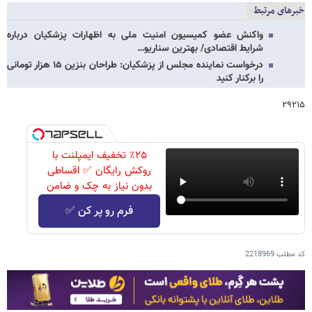
خبرهای مرتبط
واکنش عضو کمیسیون امنیت ملی به اظهارات پزشکیان درباره
شرایط اقتصادی/ بهترین سناریو…
درخواست نماینده مجلس از پزشکیان: طراحان بنزین ۱۵ هزار تومانی
را برکنار کنید
۲۹۲۱۵
٪۲۵ تخفیف ایمپلنت با
روکش رایگان ✅ اقساطی
بدون نیاز به چک و ضامن
فرم رو پر کن ✅
کد مطلب
2218969