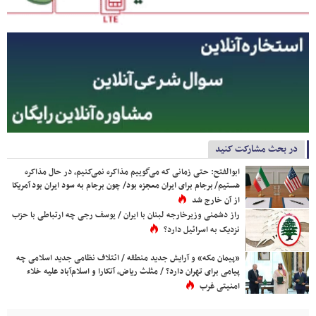
در بحث مشارکت کنید
ابوالفتح: حتی زمانی که می‌گوییم مذاکره نمی‌کنیم، در حال مذاکره
هستیم/ برجام برای ایران معجزه بود/ چون برجام به سود ایران بود آمریکا
از آن خارج شد
راز دشمنی وزیرخارجه لبنان با ایران / یوسف رجی چه ارتباطی با حزب
نزدیک به اسرائیل دارد؟
«پیمان مکه» و آرایش جدید منطقه / ائتلاف نظامی جدید اسلامی چه
پیامی برای تهران دارد؟ / مثلث ریاض، آنکارا و اسلام‌آباد علیه خلاء
امنیتی غرب