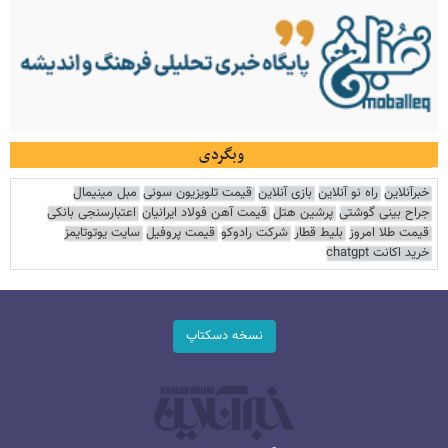
وبگردی
خبرآنلاین
راه نو آنلاین
بازی آنلاین
قیمت تلویزیون سونی
مبل مینیمال
جراح بینی گوشتی
پرشین هتل
قیمت آهن فولاد ایرانیان
اعتبارسنجی بانکی
قیمت طلا امروز
بلیط قطار
شرکت رادوکو
قیمت پروفیل
سایت یوتوتایمز
خرید اکانت chatgpt
نسخه دسکتاپ