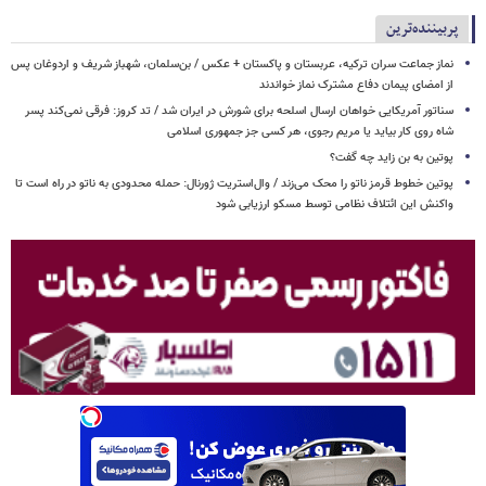
پربیننده‌ترین
نماز جماعت سران ترکیه، عربستان و پاکستان + عکس / بن‌سلمان، شهباز شریف و اردوغان پس
از امضای پیمان دفاع مشترک نماز خواندند
سناتور آمریکایی خواهان ارسال اسلحه برای شورش در ایران شد / تد کروز: فرقی نمی‌کند پسر
شاه روی کار بیاید یا مریم رجوی، هر کسی جز جمهوری اسلامی
پوتین به بن زاید چه گفت؟
پوتین خطوط قرمز ناتو را محک می‌زند / وال‌استریت ژورنال: حمله محدودی به ناتو در راه است تا
واکنش این ائتلاف نظامی توسط مسکو ارزیابی شود