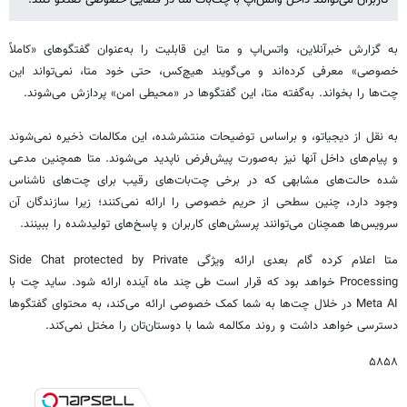
کاربران می‌توانند داخل واتس‌اپ با چت‌بات متا در فضایی خصوصی گفتگو کنند.
به گزارش خبرآنلاین، واتس‌اپ و متا این قابلیت را به‌عنوان گفتگوهای «کاملاً
خصوصی» معرفی کرده‌اند و می‌گویند هیچ‌کس، حتی خود متا، نمی‌تواند این
چت‌ها را بخواند. به‌گفته متا، این گفتگوها در «محیطی امن» پردازش می‌شوند.
به نقل از دیجیاتو، و براساس توضیحات منتشرشده، این مکالمات ذخیره نمی‌شوند
و پیام‌های داخل آنها نیز به‌صورت پیش‌فرض ناپدید می‌شوند. متا همچنین مدعی
شده حالت‌های مشابهی که در برخی چت‌بات‌های رقیب برای چت‌های ناشناس
وجود دارد، چنین سطحی از حریم خصوصی را ارائه نمی‌کنند؛ زیرا سازندگان آن
سرویس‌ها همچنان می‌توانند پرسش‌های کاربران و پاسخ‌های تولیدشده را ببینند.
متا اعلام کرده گام بعدی ارائه ویژگی Side Chat protected by Private
Processing خواهد بود که قرار است طی چند ماه آینده ارائه شود. ساید چت با
Meta AI در خلال چت‌ها به شما کمک خصوصی ارائه می‌کند، به محتوای گفتگوها
دسترسی خواهد داشت و روند مکالمه شما با دوستان‌تان را مختل نمی‌کند.
۵۸۵۸