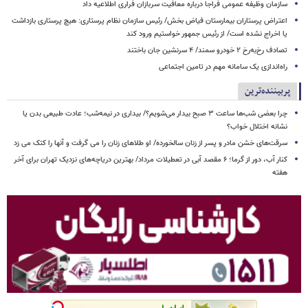
سازمان وظیفه عمومی فراجا درباره معافیت سربازان فراری اطلاعیه داد
اعتراض پرستاران بیمارستان فیاض بخش/ رئیس سازمان نظام پرستاری: هیچ پرستاری بازداشت
یا اخراج نشده است/ از رئیس جمهور خواستیم ورود کند
تصادف رخ‌به‌رخ ۲ خودرو سمند/ ۴ سرنشین جان باختند
راه‌اندازی یک سامانه مهم در تامین اجتماعی
پربیننده‌ترین
چرا بعضی شب‌ها ساعت ۳ صبح بیدار می‌شویم؟/ بیداری در نیمه‌شب؛ عادت طبیعی بدن یا
نشانه اختلال خواب؟
سرقت‌های خشن مادر و پسر از زنان سالخورده/ او طلاهای زنان را می گرفت و آنها را کتک می زد
کنار آب، دور از گرما؛ ۶ مقصد آبی در تعطیلات مرداد/ بهترین دریاچه‌های نزدیک تهران برای آخر
هفته