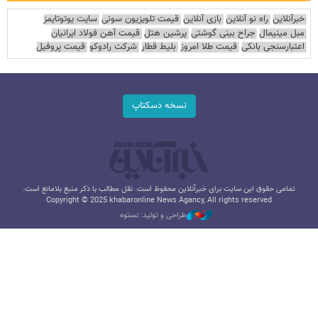
خبرآنلاین
راه نو آنلاین
بازی آنلاین
قیمت تلویزیون سونی
سایت یوتوتایمز
مبل مینیمال
جراح بینی گوشتی
پرشین هتل
قیمت آهن فولاد ایرانیان
اعتبارسنجی بانکی
قیمت طلا امروز
بلیط قطار
شرکت رادوکو
قیمت پروفیل
نسخه دسکتاپ
تمامی حقوق این سایت برای خبرآنلاین محفوظ است. نقل مطالب با ذکر منبع بلامانع است.
Copyright © 2025 khabaronline News Agancy, All rights reserved
طراحی و تولید: نستوه