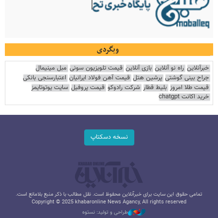
وبگردی
خبرآنلاین
راه نو آنلاین
بازی آنلاین
قیمت تلویزیون سونی
مبل مینیمال
جراح بینی گوشتی
پرشین هتل
قیمت آهن فولاد ایرانیان
اعتبارسنجی بانکی
قیمت طلا امروز
بلیط قطار
شرکت رادوکو
قیمت پروفیل
سایت یوتوتایمز
خرید اکانت chatgpt
نسخه دسکتاپ
تمامی حقوق این سایت برای خبرآنلاین محفوظ است. نقل مطالب با ذکر منبع بلامانع است.
Copyright © 2025 khabaronline News Agancy, All rights reserved
طراحی و تولید: نستوه