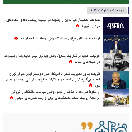
در بحث مشارکت کنید
شما نظر بدهید/ خبرآنلاین را چگونه می‌بینید؟ پیشنهادها و انتقادهای
خود را بگویید
قوه قضائیه: آقای خرازی به دادگاه ویژه روحانیت احضار شد
جزئیات جدید از قتل یک مداح/ پخش ویدئوی پیکر حمیدرضا رجب‌زاده
در شبکه‌های معاند
ظریف: بدون مدیریت تنش با آمریکا، حتی دوستان ایران هم از تهران
فاصله می‌گیرند/ایران نباید در مذاکرات با ترامپ قربانی روسیه و چین
شود
از سقوط در QS تا حذف از تایمز، وقتی سیاست دانشگاه را قربانی
می‌کند/ روایت حذف دانشگاه‌های ایران از رتبه‌بندی‌های جهانی