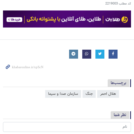
کد مطلب
2219003
برچسب‌ها
هلال احمر
جنگ
سازمان صدا و سیما
نظر شما