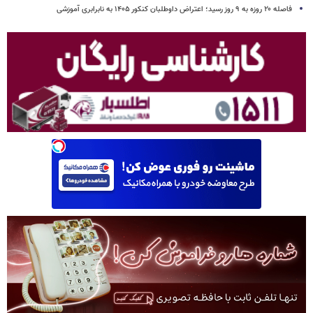
فاصله ۲۰ روزه به ۹ روز رسید؛ اعتراض داوطلبان کنکور ۱۴۰۵ به نابرابری آموزشی