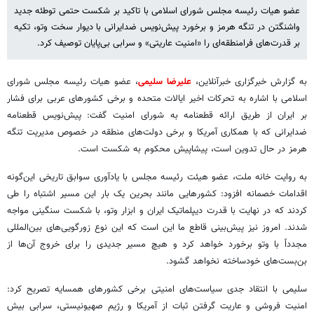
عضو هیات رئیسه مجلس شورای اسلامی با تاکید بر شکست حتمی توطئه جدید
واشنگتن در تنگه هرمز و برخورد پیش‌نویس ضدایرانی با دیوار سخت وتو، تکیه
بر قدرت‌های فرامنطقه‌ای را «امنیت عاریتی» و سرابی بی‌پایان توصیف کرد.
به گزارش خبرگزاری خبرآنلاین،
علیرضا سلیمی
، عضو هیات رئیسه مجلس شورای
اسلامی با اشاره به تحرکات اخیر ایالات متحده و برخی کشورهای عربی برای فشار
بر ایران از طریق ارائه قطعنامه به شورای امنیت گفت: پیش‌نویس قطعنامه
ضدایرانی که با همکاری آمریکا و برخی دولت‌های منطقه در خصوص مدیریت تنگه
هرمز در حال تدوین است، پیشاپیش محکوم به شکست است.
به روایت خانه ملت، عضو هیئت رئیسه مجلس با یادآوری سوابق تاریخی این‌گونه
اقدامات خصمانه افزود: کشورهایی مانند بحرین یک بار این مسیر اشتباه را طی
کردند که در نهایت با قدرت دیپلماتیک ایران و ابزار وتو، با شکست سنگینی مواجه
شدند. امروز نیز پیش‌بینی قاطع ما این است که این نوع زورگویی‌های بین‌المللی
مجدداً با وتو برخورد خواهد کرد و هیچ مسیر جدیدی را برای خروج آن‌ها از
بن‌بست‌های خودساخته نخواهد گشود.
سلیمی با انتقاد جدی سیاست‌های امنیتی برخی کشورهای همسایه تصریح کرد:
امنیت فروشی و عاریت گرفتن ثبات از آمریکا و رژیم صهیونیستی، سرابی بیش