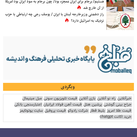
هستیم/ برجام برای ایران معجزه بود/ چون برجام به سود ایران بود آمریکا
از آن خارج شد
راز دشمنی وزیرخارجه لبنان با ایران / یوسف رجی چه ارتباطی با حزب
نزدیک به اسرائیل دارد؟
وبگردی
خبرآنلاین
راه نو آنلاین
بازی آنلاین
قیمت تلویزیون سونی
مبل مینیمال
جراح بینی گوشتی
پرشین هتل
قیمت آهن فولاد ایرانیان
اعتبارسنجی بانکی
قیمت طلا امروز
بلیط قطار
شرکت رادوکو
قیمت پروفیل
سایت یوتوتایمز
خرید اکانت chatgpt