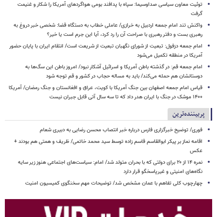
توئیت معاون سیاسی صداوسیما: سپاه با پدافند بومی هواگردهای آمریکا را شکار و غنیمت
گرفت
واکنش تند امام جمعه اردبیل به خرازی/ عاملی خطاب به دستگاه قضا: شخصی خبر دروغ به
رهبری بست و دفتر رهبری با صراحت آن را رد کرد، آیا این جرم است یا خیر؟
امام جمعه دزفول: تبعیت از شورای نگهبان تبعیت از شریعت است/ انتقام ایران با پایان حضور
آمریکا در منطقه تکمیل می‌شود
امام جمعه قم: در گذشته باطن آمریکا و اسرائیل آشکار نبود/ امروز باطن این سگ‌ها به
دوستانشان هم حمله می‌کند/ باید به مساله حجاب در کشور و قم توجه شود
قیاس امام جمعه اصفهان بین جنگ آمریکا با کویت، عراق و افغانستان و جنگ رمضان/ آمریکا
۱۴۰۰ موشک در جنگ با ایران هدر داد که تا سه سال آتی قابل جبران نیست
پربیننده‌ترین
فوری/ توضیح خبرگزاری فارس درباره خبر انتصاب محسن رضایی به دبیری شعام
اقامه نماز بر پیکر ابوالقاسم قاسم زاده توسط سید محمد خاتمی/ ظریف و همتی هم بودند +
عکس
نمره ۱۴ از ۲۰ برای دولتی که با بحران متولد شد/ امام: سیاست‌های اجتماعی هنوز زیر سایه
نگاه‌های امنیتی و غیرپاسخگو قرار دارد
چهارچوب کلی تفاهم با عمان مشخص شد/ توضیحات مهم سخنگوی کمیسیون امنیت