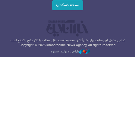
نسخه دسکتاپ
تمامی حقوق این سایت برای خبرآنلاین محفوظ است. نقل مطالب با ذکر منبع بلامانع است.
Copyright © 2025 khabaronline News Agancy, All rights reserved
طراحی و تولید: نستوه