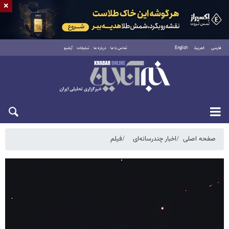
×
فارسی
العربية
English
تماس با ما
درباره ما
تبلیغات
آرشیو
جمعه ۱۶ مرداد ۱۴۰۵
صفحه اصلی
اخبار چندرسانه‌ای
فیلم