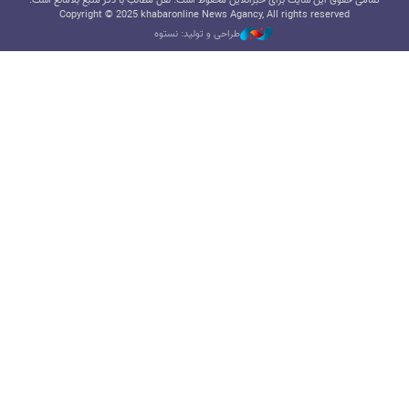
تمامی حقوق این سایت برای خبرآنلاین محفوظ است. نقل مطالب با ذکر منبع بلامانع است.
Copyright © 2025 khabaronline News Agancy, All rights reserved
طراحی و تولید: نستوه