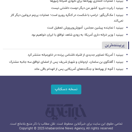
ببینید | عملیات انتحاری پهپادها برای نابودی آشیانه زنبورها
ببینید | رابرت دنیرو: کشور من دیگر دوست داشتنی نیست
ببینید | مک‌گریگور: ترامپ با شکست در کنگره روبرو است؛ عملیات پرچم دروغین دیگر کار
نمی‌کند
ببینید | نماینده پیشین مجلس: آموزش‌وپرورش تعطیل است
ببینید | وزیر خزانه داری آمریکا: به زودی شاهد توافق با ایران خواهیم بود
پربیننده‌ترین
ببینید | آمریکا تصاویر جدیدی از اشیاء ناشناس پرنده در خاورمیانه منتشر کرد
ببینید | گفتگوی بن سلمان، اردوغان و شهباز شریف پس از امضای توافق سه جانبه مشترک
ببینید | آنچه از پهپادها و جنگنده‌های آمریکایی پس از انهدام باقی ماند
نسخه دسکتاپ
تمامی حقوق این سایت برای خبرآنلاین محفوظ است. نقل مطالب با ذکر منبع بلامانع است.
Copyright © 2025 khabaronline News Agancy, All rights reserved