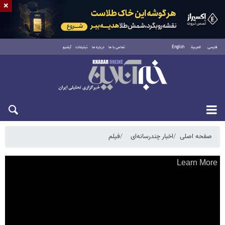
×
فارسی
العربية
English
تماس با ما
درباره ما
تبلیغات
آرشیو
جمعه ۱۶ مرداد ۱۴۰۵
صفحه اصلی
اخبار چندرسانه‌ای
فیلم