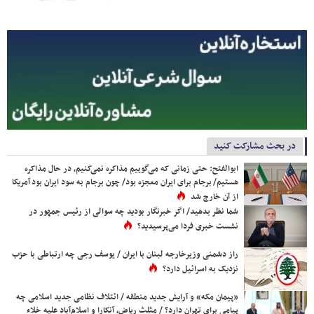
در بحث مشارکت کنید
ابوالفتح: حتی زمانی که می‌گوییم مذاکره نمی‌کنیم، در حال مذاکره
هستیم/ برجام برای ایران معجزه بود/ چون برجام به سود ایران بود آمریکا
از آن خارج شد
شما نظر بدهید/ اگر خبرنگار بودید چه سوالی از رئیس جمهور در
نشست خبری فردا می‌پرسیدید؟
راز دشمنی وزیرخارجه لبنان با ایران / یوسف رجی چه ارتباطی با حزب
نزدیک به اسرائیل دارد؟
«پیمان مکه» و آرایش جدید منطقه / ائتلاف نظامی جدید اسلامی چه
پیامی برای تهران دارد؟ / مثلث ریاض، آنکارا و اسلام‌آباد علیه خلاء