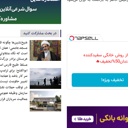
در بحث مشارکت کنید
شیخ‌نشین‌ها چگونه فک
مسجدجامعی: عمان تن
است که نگاه متفاوتی 
 از روش خانگی سفیدکننده
عربستان برادر بزرگ‌
دان50%تخفیف🔥
مسلط خلیج فارس ا
ابوالفتح: برای ترامپ
سر کار باشد یا عمامه/
تخفیف ویژه!
تغییر حکومت نیست/ 
در توقف حملات نقش
سازمان وظیفه عمومی 
معافیت سربازان فراری