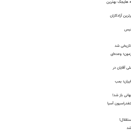
نه هایجک بهترین
رین آزادکاران
ولیس
تاریخی شد
مون؛ وعده‌ای
لی آقایان در
ییان؛ بمب
انی باز شد!
فدراسیون آسیا
ستقلال!
شد