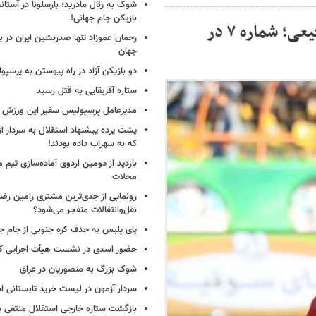
شوک به رئال مادرید؛ بارسلونا در آستا
بازیکن جام جهانی!
بی‌اطلاعی پرسپولیسی‌ها از وضعیت سروش رفیعی؛ شماره ۷ در
رحمان عموزاد تنها صدرنشین ایران در برت
جهان
دو بازیکن آزاد در راه پیوستن به پرسپ
ستاره آفریقایی به قتل رسید
مدیرعامل پرسپولیس سفیر این ورزش 
پشت پرده پیشنهاد استقلال به سردار آز
که به سهراب داده بودند!
بازدید از دومین اردوی آماده‌سازی تیم م
محلات
رونمایی از جدی‌ترین مشتری رامین رضا
نقل‌وانتقالات منفجر می‌شود؟
پای پلیس به حذف کره جنوبی از جام جه
حضور اسدی در نشست هیأت اجرایی کن
شوک بزرگ به منصوریان در عراق
سردار آزمون در لیست خرید تابستانی ا
بازگشت ستاره خارجی استقلال منتفی 