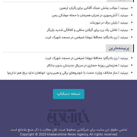
ببینید | موکب پخش عینک آفتابی برای زائران اربعین
ببینید | آتش‌سوزی در نجران همزمان با حمله موشکی یمن
ببینید | بارش برف در نیوزیلند
ببینید | تلاش یک زن برای گرفتن سلفی و کلافگی شدید بازیگر
ببینید | زنِ بادیگارد محافظ نیوشا ضیغمی در مسجد شهرک غرب
پربیننده‌ترین
ببینید | زنِ بادیگارد محافظ نیوشا ضیغمی در مسجد شهرک غرب
ببینید | هنرنمایی روزبه حصاری در سریال جدیدش بدون بدلکار
ببینید | ساز مخالف وزارت صمت با خودروهای برقی و هیبریدی: خواهان ندارد برق هم نداریم!
نسخه دسکتاپ
تمامی حقوق این سایت برای خبرآنلاین محفوظ است. نقل مطالب با ذکر منبع بلامانع است.
Copyright © 2025 khabaronline News Agancy, All rights reserved