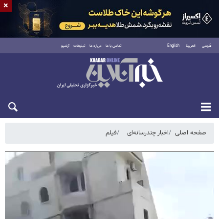
×
فارسی
العربية
English
تماس با ما
درباره ما
تبلیغات
آرشیو
جمعه ۱۶ مرداد ۱۴۰۵
صفحه اصلی
اخبار چندرسانه‌ای
فیلم