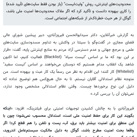
محدودیت‌های اینترنتی، روش "وایت‌لیست" (باز بودن فقط سایت‌های تأیید شده)
را کاری بیهوده دانست و تأکید کرد که اگر ملاک محدودیت‌ها امنیت ملی باشد،
گوگل از هر حیث خطرناک‌تر از شبکه‌های اجتماعی است.
به گزارش خبرآنلاین، دکتر سیدابوالحسن فیروزآبادی، دبیر پیشین شورای عالی
فضای مجازی در گفت‌وگو با سیتنا در واکنش به تداوم مسدودسازی سایت‌های
علمی و مرجع جهانی و عدم دسترسی آزاد مردم به منابع اینترنتی پایه، گفت: «قرار
بر این بود که ما بر اساس "لیست سیاه" (Blacklist) فعالیت کنیم، اما اکنون
شاهد یک انقلاب مدام هستیم که دوستان می‌خواهند بر اساس "لیست سفید"
(Whitelist) کار کنند؛ این اقدام به نظر من رسماً یک کار عبث و بیهوده است. من
متوجه نظام استدلالی آقایان نیستم. تا به حال هیچ‌کس هم توضیح نداده که
دلیل این نوع برخوردها چیست. وقتی نظام استدلالی مشخصی وجود ندارد،
نمی‌توان آن را بررسی کرد.»
فیروزآبادی با به چالش کشیدن توجیهات امنیتی برای فیلترینگ، افزود: «
اینکه
بگویند این کار برای حفظ امنیت ملی است، استدلال محسوب نمی‌شود؛ چون با
این منطق برای امنیت بیشتر باید برق، آب، پست و تلفن را هم قطع کرد! اگر
واقعا بحث امنیت مطرح باشد، گوگل به دلیل مالکیت سیستم‌عامل اندروید،