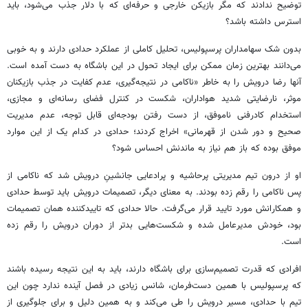
توضیح ندادند که مگر بازیکن خارجی و حرفه‌ای که با دلار جذب می‌شود، باید
استرس داشته باشد؟
بدون شک سهامداران پرسپولیس، تحلیل کاملی از عملکرد حدادی دارند و به خوبی
می‌دانند بهترین زمان ممکن برای ایجاد تحول در این باشگاه به دست آمده است.
آنها رضا درویش را به خاطر «ناکامی در نتیجه‌گیری، عدم کفایت در جذب بازیکنان
موثر، نارضایتی شدید هواداران، شکست در کنترل فضای رسانه‌ای و مجازی،
استخدام کادرفنی ناموفق، از دست رفتن بودجه‌ای قابل توجه، عدم مدیریت
صحیح و دور شدن از قهرمانی» اخراج کردند؛ حدادی در کدام یک از این موارد
موفق بوده که باز هم نیاز به ماندنش احساس شود؟
او از درون تیم مدیریتی پرحاشیه و پرادعایی جانشینِ درویش شد که ناکامی از
پس ناکامی را رقم زده بودند. به معنای دیگر، تصمیمات درویش باید توسط حدادی
و همکارانش مورد تایید قرار می‌گرفت. حالا حدادی که تاییدکننده همان تصمیمات
بود، خودش مدیرعامل شده و شکست‌هایی بدتر از دوران درویش را رقم زده
است.
افرادی که قدرت تصمیم‌سازی برای باشگاه دارند، باید به این نتیجه رسیده باشند
که پرسپولیس با همین دست‌فرمان، شانس زیادی در فصل آینده ندارد چون این
تیم با حدادی، مسیر درویش را طی می‌کند و به همین دلیل و برای جلوگیری از