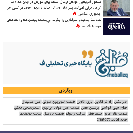
سناتور آمریکایی خواهان ارسال اسلحه برای شورش در ایران شد / تد
کروز: فرقی نمی‌کند پسر شاه روی کار بیاید یا مریم رجوی، هر کسی جز
جمهوری اسلامی
شما نظر بدهید/ خبرآنلاین را چگونه می‌بینید؟ پیشنهادها و انتقادهای
خود را بگویید
وبگردی
خبرآنلاین
راه نو آنلاین
بازی آنلاین
قیمت تلویزیون سونی
مبل مینیمال
جراح بینی گوشتی
پرشین هتل
قیمت آهن فولاد ایرانیان
اعتبارسنجی بانکی
قیمت طلا امروز
بلیط قطار
شرکت رادوکو
قیمت پروفیل
سایت یوتوتایمز
خرید اکانت chatgpt