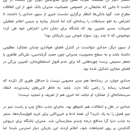
انتشار اخبار آن هستند، نمرات منفی برای مدیرعامل جوان این باشگاه در پی
داشت تا جایی که شایعاتی در خصوص عصبانیت مدیران بانک شهر از این اتفاقات
مطرح شد. گویا بانکی‌ها انتظار برگزاری نشست خبری از سوی حدادی را داشتند تا
اعتراض به لغو مسابقات را رسانه‌ای کند اما انتشار بیانیه و سپس اعلام تعطیلی
تمرینات، مسیر عجیبی بود که باشگاه برای نشان دادن اعتراض خود طی کرد؛
موضوعی که تا چند روز، سوژه شوخی بین بازیکنان بود!
از سوی دیگر، حدادی نتوانست در کنترل فضای هواداری چندان عملکرد مطلوبی
داشته باشد و به سطح محبوبیت مدیرانی چون حمید گرشاسبی، علی‌اکبر طاهری یا
جعفر سمیعی برسد؛ چهره‌هایی که برای عدم قبول استعفای‌شان، کمپین بزرگی در
فضای مجازی تشکیل شده بود.
حدادیِ جوان، در رسانه‌ها هم مدیر محبوبی نیست یا حداقل طوری کار نکرده که
اصحاب رسانه را راضی نگه دارد. شاید به خاطر لابی‌های پشت‌پرده، انتقاد
سرسختانه‌ای از عملکرد او نباشد اما خبری هم از تعریف و تمجید نیست!
حدادی در نقل و انتقالات هم ناموفق بود. ماجرای جذب دفاع چپ و راست تیم در
نیم فصل را به یاد دارید؟ آن همه ادعا و خبرپراکنی برای خرید فوق‌ستاره‌ها، منجر
به جذب دنیا گرا مدافع درجه چندم مجارستانی شد. مدیران باشگاه برای درپوش
گذاشتن بر روی اشتباهات خود، اعلام کردند این بازیکن دچار استرس شده! اما