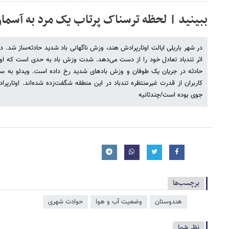
ببینید | لحظه ترسناک پرتاب یک مرد به آسمان
در شهر باریلی ایالت اوتارپرادش هند، وزش ناگهانی باد شدید حادثه‌ساز شد. د
اثر تندباد تعادل خود را از دست می‌دهد. شدت وزش باد به حدی است که او 
حادثه در جریان یک طوفان و وزش بادهای شدید رخ داده است. ویدئو به سر
کاربران از قدرت غیرمنتظره تندباد در این منطقه شگفت‌زده شده‌اند. اوتارپرا
جوی بوده است/چندثانیه
برچسب‌ها
هندوستان
وضعیت آب و هوا
حوادث شهری
نظر شما