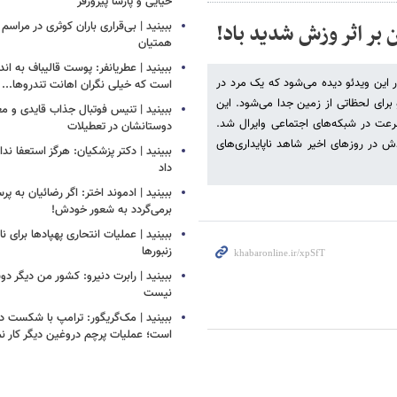
حیایی و پارسا پیروزفر
 بر اثر وزش شدید باد!
ببینید | بی‌قراری باران کوثری در مراسم 
همتیان
ببینید | عطریانفر: پوست قالیباف به اند
ر این ویدئو دیده می‌شود که یک مرد در
است که خیلی نگران اهانت تندروها...
برای لحظاتی از زمین جدا می‌شود. این
ببینید | تنیس فوتبال جذاب قایدی و مغا
عت در شبکه‌های اجتماعی وایرال شد.
دوستانشان در تعطیلات
دش در روزهای اخیر شاهد ناپایداری‌های
ببینید | دکتر پزشکیان: هرگز استعفا ندا
داد
ببینید | ادموند اختر: اگر رضائیان به پ
برمی‌گردد به شعور خودش!
ببینید | عملیات انتحاری پهپادها برای نا
زنبورها
ببینید | رابرت دنیرو: کشور من دیگر 
نیست
ببینید | مک‌گریگور: ترامپ با شکست در
است؛ عملیات پرچم دروغین دیگر کار نم