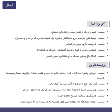
ارسال
آخرین اخبار
ببینید | تصویر دیگر از نفجار بمب در نزدیکی دمشق
ببینید | بوسه‌های مرحوم حاج اسماعیل بابایی، پدر شهید عباس بابایی بر پای پسرش
ببینید | عروسک بازی خرس در استخر!
ببینید | تصاویر جدید از فوران شدید آتشفشان فوئگو در گواتمالا
ببینید | ابتکار باغ‌وحش مسکو برای شادابی خرس قطبی
پربیننده‌ترین
ببینید | جی‌دی ونس: مذاکره با ایران مانند قدم به جلو و عقب است؛ ایرانی‌ها بسیار سرسخت
هستند
بینید | فرار یک زوج با خودرو از آتش‌سوزی آخرالزمانی
ببینید | ویدئویی جدید از لحظه زلزله ۷.۱ ریشتری ژاپن در یک اتاق عمل جراحی
ببینید | دستگیری سارقان مسلح باغات البرز
ببینید | حمله انصارالله به مواضع نیروهای وابسته به عربستان در ۳ استان یمن