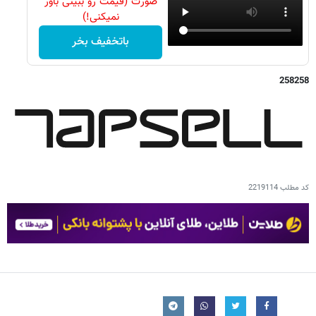
صورت (قیمت رو ببینی باور
نمیکنی!)
باتخفیف بخر
258258
کد مطلب
2219114