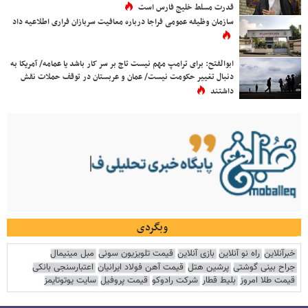
قدرت مسلط خلیج فارس است
سازمان وظیفه عمومی فراجا درباره معافیت سربازان فراری اطلاعیه داد
ابوالفتح: برای ترامپ مهم نیست تاج بر سر کار باشد یا عمامه/ آمریکا به
دنبال تغییر حکومت نیست/ عمان و عربستان در توقف حملات نقش
داشتند
وبگردی
خبرآنلاین
راه نو آنلاین
بازی آنلاین
قیمت تلویزیون سونی
مبل مینیمال
جراح بینی گوشتی
پرشین هتل
قیمت آهن فولاد ایرانیان
اعتبارسنجی بانکی
قیمت طلا امروز
بلیط قطار
شرکت رادوکو
قیمت پروفیل
سایت یوتوتایمز