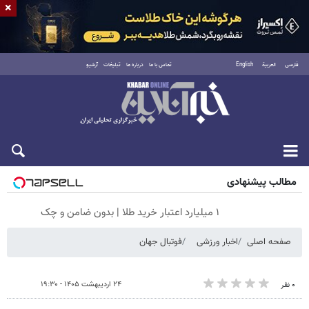
×
فارسی
العربية
English
تماس با ما
درباره ما
تبلیغات
آرشیو
پنجشنبه ۱۵ مرداد ۱۴۰۵
مطالب پیشنهادی
۱ میلیارد اعتبار خرید طلا | بدون ضامن و چک
صفحه اصلی
اخبار ورزشی
فوتبال جهان
۲۴ اردیبهشت ۱۴۰۵ - ۱۹:۳۰
۰ نفر