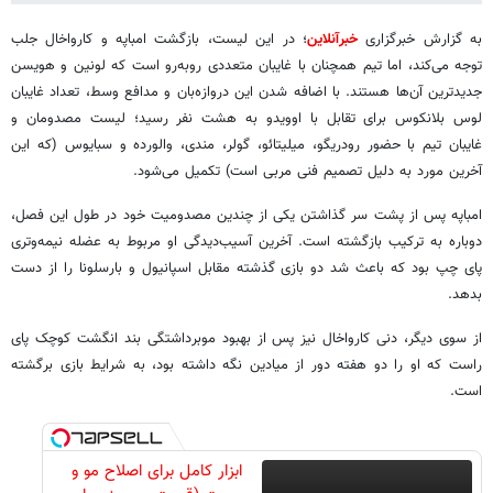
به گزارش خبرگزاری
خبرآنلاین
؛ در این لیست، بازگشت امباپه و کارواخال جلب
توجه می‌کند، اما تیم همچنان با غایبان متعددی روبه‌رو است که لونین و هویسن
جدیدترین آن‌ها هستند. با اضافه شدن این دروازه‌بان و مدافع وسط، تعداد غایبان
لوس بلانکوس برای تقابل با اوویدو به هشت نفر رسید؛ لیست مصدومان و
غایبان تیم با حضور رودریگو، میلیتائو، گولر، مندی، والورده و سبایوس (که این
آخرین مورد به دلیل تصمیم فنی مربی است) تکمیل می‌شود.
امباپه پس از پشت سر گذاشتن یکی از چندین مصدومیت خود در طول این فصل،
دوباره به ترکیب بازگشته است. آخرین آسیب‌دیدگی او مربوط به عضله نیمه‌وتری
پای چپ بود که باعث شد دو بازی گذشته مقابل اسپانیول و بارسلونا را از دست
بدهد.
از سوی دیگر، دنی کارواخال نیز پس از بهبود موبرداشتگی بند انگشت کوچک پای
راست که او را دو هفته دور از میادین نگه داشته بود، به شرایط بازی برگشته
است.
ابزار کامل برای اصلاح مو و