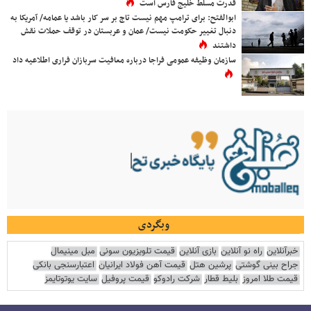
قدرت مسلط خلیج فارس است
ابوالفتح: برای ترامپ مهم نیست تاج بر سر کار باشد یا عمامه/ آمریکا به
دنبال تغییر حکومت نیست/ عمان و عربستان در توقف حملات نقش
داشتند
سازمان وظیفه عمومی فراجا درباره معافیت سربازان فراری اطلاعیه داد
وبگردی
خبرآنلاین
راه نو آنلاین
بازی آنلاین
قیمت تلویزیون سونی
مبل مینیمال
جراح بینی گوشتی
پرشین هتل
قیمت آهن فولاد ایرانیان
اعتبارسنجی بانکی
قیمت طلا امروز
بلیط قطار
شرکت رادوکو
قیمت پروفیل
سایت یوتوتایمز