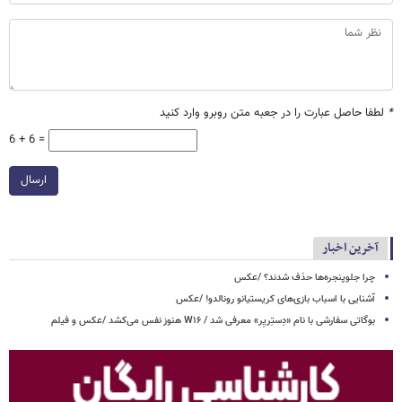
*
لطفا حاصل عبارت را در جعبه متن روبرو وارد کنید
6 + 6 =
ارسال
آخرین اخبار
چرا جلوپنجره‌ها حذف شدند؟ /عکس
آشنایی با اسباب‌ بازی‌های کریستیانو رونالدو! /عکس
بوگاتی سفارشی با نام «دِستِریِر» معرفی شد / W۱۶ هنوز نفس می‌کشد /عکس و فیلم