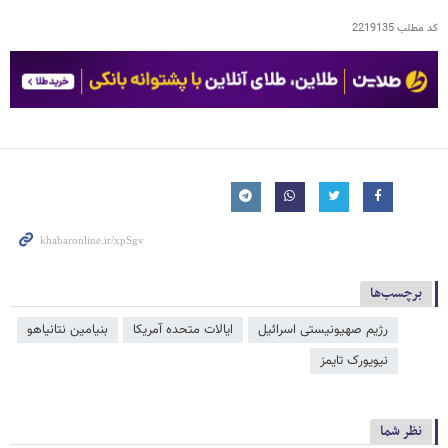
کد مطلب
2219135
برچسب‌ها
رژیم صهیونیستی اسرائیل
ایالات متحده آمریکا
بنیامین نتانیاهو
نیویورک تایمز
نظر شما