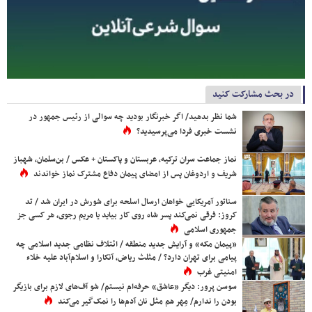
در بحث مشارکت کنید
شما نظر بدهید/ اگر خبرنگار بودید چه سوالی از رئیس جمهور در
نشست خبری فردا می‌پرسیدید؟
نماز جماعت سران ترکیه، عربستان و پاکستان + عکس / بن‌سلمان، شهباز
شریف و اردوغان پس از امضای پیمان دفاع مشترک نماز خواندند
سناتور آمریکایی خواهان ارسال اسلحه برای شورش در ایران شد / تد
کروز: فرقی نمی‌کند پسر شاه روی کار بیاید یا مریم رجوی، هر کسی جز
جمهوری اسلامی
«پیمان مکه» و آرایش جدید منطقه / ائتلاف نظامی جدید اسلامی چه
پیامی برای تهران دارد؟ / مثلث ریاض، آنکارا و اسلام‌آباد علیه خلاء
امنیتی غرب
سوسن پرور: دیگر «عاشق» حرفه‌ام نیستم/ شو آف‌های لازم برای بازیگر
بودن را ندارم/ مِهر هم مثل نان آدم‌ها را نمک‌گیر می‌کند