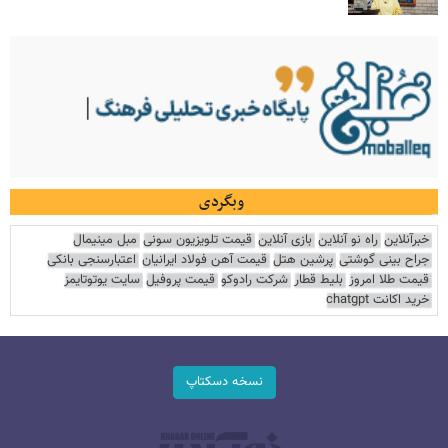
وبگردی
خبرآنلاین
راه نو آنلاین
بازی آنلاین
قیمت تلویزیون سونی
مبل مینیمال
جراح بینی گوشتی
پرشین هتل
قیمت آهن فولاد ایرانیان
اعتبارسنجی بانکی
قیمت طلا امروز
بلیط قطار
شرکت رادوکو
قیمت پروفیل
سایت یوتوتایمز
خرید اکانت chatgpt
نسخه دسکتاپ