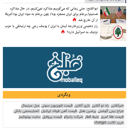
ابوالفتح: حتی زمانی که می‌گوییم مذاکره نمی‌کنیم، در حال مذاکره
هستیم/ برجام برای ایران معجزه بود/ چون برجام به سود ایران بود آمریکا
از آن خارج شد
راز دشمنی وزیرخارجه لبنان با ایران / یوسف رجی چه ارتباطی با حزب
نزدیک به اسرائیل دارد؟
وبگردی
خبرآنلاین
راه نو آنلاین
بازی آنلاین
قیمت تلویزیون سونی
مبل مینیمال
جراح بینی گوشتی
پرشین هتل
قیمت آهن فولاد ایرانیان
اعتبارسنجی بانکی
قیمت طلا امروز
بلیط قطار
شرکت رادوکو
قیمت پروفیل
سایت یوتوتایمز
خرید اکانت chatgpt