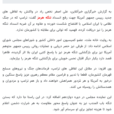
به گزارش خبرگزاری خبرآنلاین، علی اصغر نخعی راد در واکنش به لفاظی های
جدید رییس جمهور آمریکا جهت رفع انسداد
تنگه هرمز
گفت: ترامپ که در جنگ
نظامی با ایران اسلامی با افتضاح شکست خورده و علاوه بر آن ضربه انسداد تنگه
هرمز را نیز دریافت کرده، فهمید که توانی برای مقابله با کشورمان ندارد.
به روایت خانه ملت، عضو کمیسیون امور داخلی کشور و شوراهای مجلس شورای
اسلامی ادامه داد: از طرفی نیز حصر دریایی و عملیات روانی رییس جمهور متوهم
آمریکا نیز برای بازگشایی تنگه هرمز نیز با پاسخ کتبی ایران بلا اثر گردیده، ظاهرا
قصد دارد یکبار دیگر اقبال نحس خویش برای بازگشایی تنگه هرمز را بیازماید.
وی افزود: در مقابل این لفاظی های ترامپ، فرماندهان جنگ و نیروهای مسلح
قهرمان کشورمان، قطعا با تدبیر و فرامین مقام معظم رهبری عزیز پاسخ سنگین و
درخور به آمریکا و هر مُزدور همراهش خواهند داد و باز هم ترامپ و مزدوران و
همدستانش را روسیاه می کنند.
این نماینده مجلس در دوره دوازدهم اضافه کرد: در این راستا جا دارد که بستن
تنگه باب المندب نیز به عنوان پاسخ محور مقاومت به هر شرارت‌ دشمن اعلام
شود تا هزینه تجاوز برای او سرسام آور شود.