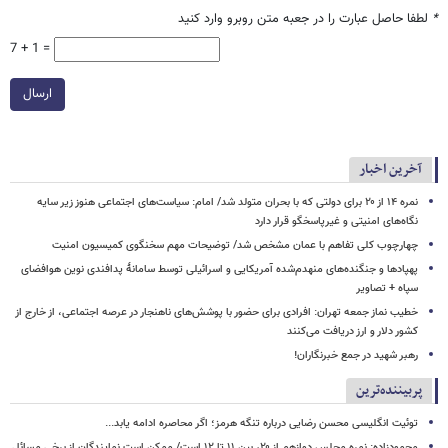
*
لطفا حاصل عبارت را در جعبه متن روبرو وارد کنید
7 + 1 =
ارسال
آخرین اخبار
نمره ۱۴ از ۲۰ برای دولتی که با بحران متولد شد/ امام: سیاست‌های اجتماعی هنوز زیر سایه
نگاه‌های امنیتی و غیرپاسخگو قرار دارد
چهارچوب کلی تفاهم با عمان مشخص شد/ توضیحات مهم سخنگوی کمیسیون امنیت
پهپادها و جنگنده‌های منهدم‌شده آمریکایی و اسرائیلی توسط سامانۀ پدافندی نوین هوافضای
سپاه + تصاویر
خطیب نماز جمعه تهران: افرادی برای حضور با پوشش‌های ناهنجار در عرصه اجتماعی، از خارج از
کشور دلار و ارز دریافت می‌کنند
رهبر شهید در جمع خبرنگاران!
پربیننده‌ترین
توئیت انگلیسی محسن رضایی درباره تنگه هرمز؛ اگر محاصره ادامه یابد...
محمودزاده: نمره مجلس دوازهم از ۲۰، بین ۱۱ تا ۱۲ است/ ممکن است نمایندگان از برخی مسائل