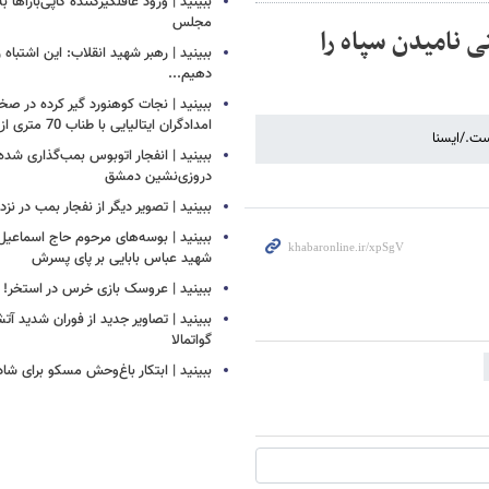
ببینید | ورود غافلگیرکننده کاپی‌باراها 
مجلس
ی نامیدن سپاه را
ببینید | رهبر شهید انقلاب: این اشتباه را
دهیم...
ببینید | نجات کوهنورد گیر کرده در ص
امدادگران ایتالیایی با طناب 70 متری از بالگرد
ست./ایسنا
ببینید | انفجار اتوبوس بمب‌گذاری شده
دروزی‌نشین دمشق
ببینید | تصویر دیگر از نفجار بمب در ن
ببینید | بوسه‌های مرحوم حاج اسماعیل ب
شهید عباس بابایی بر پای پسرش
ببینید | عروسک بازی خرس در استخر!
ببینید | تصاویر جدید از فوران شدید آ
گواتمالا
ببینید | ابتکار باغ‌وحش مسکو برای ش