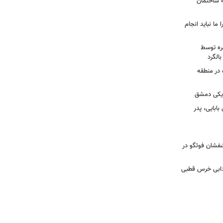
به ساختمان
 ما نباید انجام
خره توسط
 در منطقه
زدیکی دمشق
ابایی، پدر
تشفشان فوئگو در
ادابی خرس قطبی