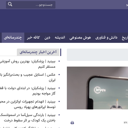
و
ریخ
دانش و فناوری
هوش مصنوعی
اندیشه
دین
کافه خبر
چندرسانه‌ای
آخرین اخبار چندرسانه‌ای
ببینید | پزشکیان: بهترین روش آموزشی د
مستقر کنیم
عکس | استایل عجیب و بحث‌برانگیز باز
ایران
ببینید | پزشکیان: در ابتدای دولت با ق
گاز مواجه بودیم
ببینید | انهدام تجهیزات اوکراین در محو
توسط اپراتورهای پهپاد روسی
ببینید | بارندگی سیل‌آسا در اسمولنس
باختن یک کودک بر اثر سقوط درخت