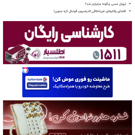
لیونل مسی چگونه میلیاردر شد؟
افشای رفتارهای غیراخلاقی فدراسیون فوتبال کره جنوبی!