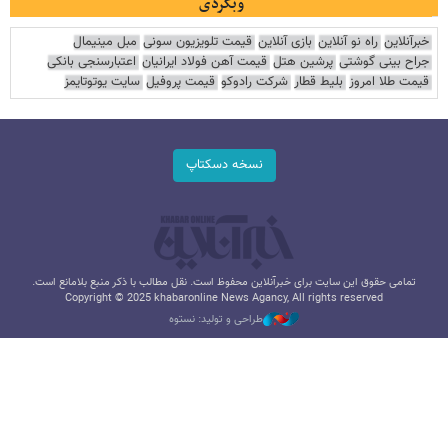
وبگردی
خبرآنلاین
راه نو آنلاین
بازی آنلاین
قیمت تلویزیون سونی
مبل مینیمال
جراح بینی گوشتی
پرشین هتل
قیمت آهن فولاد ایرانیان
اعتبارسنجی بانکی
قیمت طلا امروز
بلیط قطار
شرکت رادوکو
قیمت پروفیل
سایت یوتوتایمز
نسخه دسکتاپ
تمامی حقوق این سایت برای خبرآنلاین محفوظ است. نقل مطالب با ذکر منبع بلامانع است.
Copyright © 2025 khabaronline News Agancy, All rights reserved
طراحی و تولید: نستوه