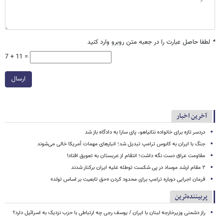
*
لطفا حاصل عبارت را در جعبه متن روبرو وارد کنید
7 + 11 =
ارسال
آخرین اخبار
دردسر تازه برای خانواده نتانیاهو، پای سارا به دادگاه باز شد
جنگ با ایران به کابوس ترامپ تبدیل شد؛ انبارهای مهمات آمریکا خالی می‌شوند
مقاومت عراق دست نگه داشت؛ انتقام از عربستان به تعویق افتاد!
۲ مقام‌ ارشد موساد در پی شکست توطئه علیه ایران برکنار شدند
فرمان اجرایی دوباره ترامپ برای محدود کردن «حق تابعیت بر اساس تولد»
پربیننده‌ترین
راز دشمنی وزیرخارجه لبنان با ایران / یوسف رجی چه ارتباطی با حزب نزدیک به اسرائیل دارد؟