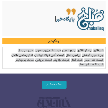
وبگردی
خبرآنلاین
راه نو آنلاین
بازی آنلاین
قیمت تلویزیون سونی
مبل مینیمال
جراح بینی گوشتی
پرشین هتل
قیمت آهن فولاد ایرانیان
اعتبارسنجی بانکی
قیمت طلا امروز
بلیط قطار
شرکت رادوکو
قیمت پروفیل
سایت یوتوتایمز
خرید اکانت chatgpt
نسخه دسکتاپ