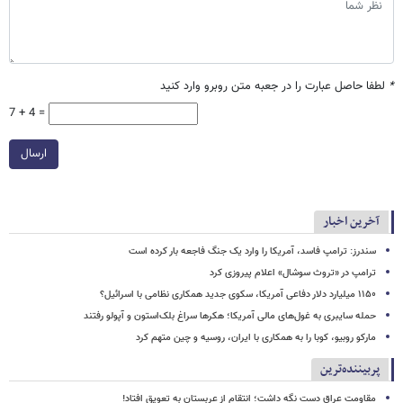
*
لطفا حاصل عبارت را در جعبه متن روبرو وارد کنید
7 + 4 =
ارسال
آخرین اخبار
سندرز: ترامپ فاسد، آمریکا را وارد یک جنگ فاجعه بار کرده است
ترامپ در «تروث سوشال» اعلام پیروزی کرد
۱۱۵۰ میلیارد دلار دفاعی آمریکا، سکوی جدید همکاری نظامی با اسرائیل؟
حمله سایبری به غول‌های مالی آمریکا؛ هکرها سراغ بلک‌استون و آپولو رفتند
مارکو روبیو، کوبا را به همکاری با ایران، روسیه و چین متهم کرد
پربیننده‌ترین
مقاومت عراق دست نگه داشت؛ انتقام از عربستان به تعویق افتاد!