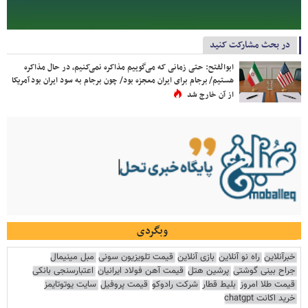
در بحث مشارکت کنید
ابوالفتح: حتی زمانی که می‌گوییم مذاکره نمی‌کنیم، در حال مذاکره
هستیم/ برجام برای ایران معجزه بود/ چون برجام به سود ایران بود آمریکا
از آن خارج شد
وبگردی
خبرآنلاین
راه نو آنلاین
بازی آنلاین
قیمت تلویزیون سونی
مبل مینیمال
جراح بینی گوشتی
پرشین هتل
قیمت آهن فولاد ایرانیان
اعتبارسنجی بانکی
قیمت طلا امروز
بلیط قطار
شرکت رادوکو
قیمت پروفیل
سایت یوتوتایمز
خرید اکانت chatgpt