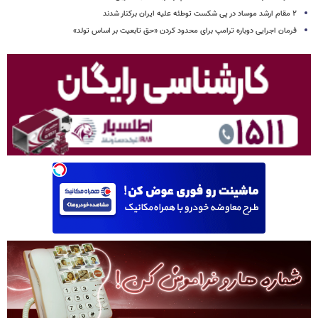
۲ مقام‌ ارشد موساد در پی شکست توطئه علیه ایران برکنار شدند
فرمان اجرایی دوباره ترامپ برای محدود کردن «حق تابعیت بر اساس تولد»