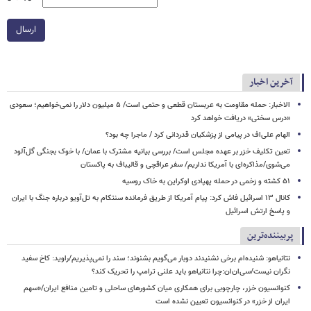
ارسال
آخرین اخبار
الاخبار: حمله مقاومت به عربستان قطعی و حتمی است/ ۵ میلیون دلار را نمی‌خواهیم؛ سعودی
«درس سختی» دریافت خواهد کرد
الهام علی‌اف در پیامی از پزشکیان قدردانی کرد / ماجرا چه بود؟
تعین تکلیف خزر بر عهده مجلس است/ بررسی بیانیه مشترک با عمان/ با خوک‌ بجنگی گل‌آلود
می‌شوی/مذاکره‌ای با آمریکا نداریم/ سفر عراقچی و قالیباف به پاکستان
۵۱ کشته و زخمی در حمله پهپادی اوکراین به خاک روسیه
کانال ۱۳ اسرائیل فاش کرد: پیام آمریکا از طریق فرمانده سنتکام به تل‌آویو درباره جنگ با ایران
و پاسخ ارتش اسرائیل
پربیننده‌ترین
نتانیاهو: شنیده‌ام برخی نشنیدند دوبار می‌گویم بشنوند؛ سند را نمی‌پذیریم/راوید: کاخ سفید
نگران نیست/سی‌ان‌ان:چرا نتانیاهو باید علنی ترامپ را تحریک کند؟
کنوانسیون خزر، چارچوبی برای همکاری میان کشورهای ساحلی و تامین منافع ایران/«سهم
ایران از خزر» در کنوانسیون تعیین نشده است