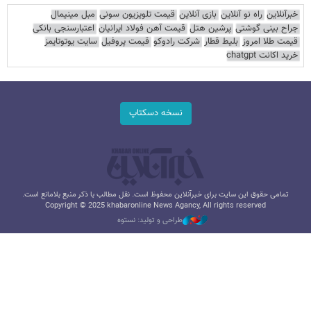
خبرآنلاین
راه نو آنلاین
بازی آنلاین
قیمت تلویزیون سونی
مبل مینیمال
جراح بینی گوشتی
پرشین هتل
قیمت آهن فولاد ایرانیان
اعتبارسنجی بانکی
قیمت طلا امروز
بلیط قطار
شرکت رادوکو
قیمت پروفیل
سایت یوتوتایمز
خرید اکانت chatgpt
نسخه دسکتاپ
تمامی حقوق این سایت برای خبرآنلاین محفوظ است. نقل مطالب با ذکر منبع بلامانع است.
Copyright © 2025 khabaronline News Agancy, All rights reserved
طراحی و تولید: نستوه