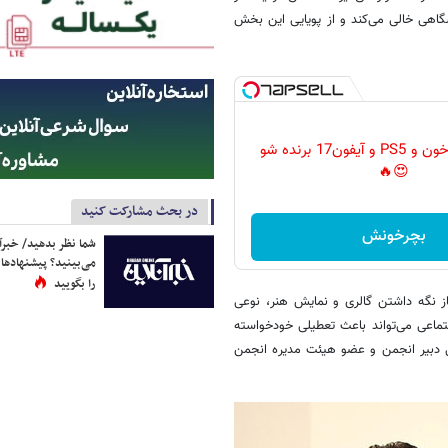
شگاهی خالی می‌کند و از پویایی این بخش
گردونه رو بچرخون و PS5 و آیفون17 برنده شو
😍🔥
در بحث مشارکت کنید
بچرخونش
شما نظر بدهید/ خبرآن
می‌بینید؟ پیشنهادها 
را بگویید
از نگه داشتن گالری و نمایش هنر، نوعی
ماعی می‌تواند باعث تعطیلی خودخواسته
ی دبیر انجمن و عضو هیئت مدیره انجمن