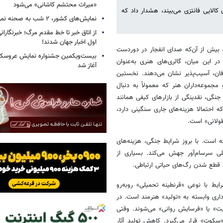
«میراث محتشم کاشانی» می‌شود
ن کالایی فانتزی می‌بیند، هشدار داد که
نمایش‌های کشور، ٢ شب به صحنه نمی‌روند
از اتاق خبر تا خط مقدم مرگ؛ خبرنگاران
اول اخبار جهان شدند!
، بیش از آن‌که صدای انفجار در دوردست
بیست‌ویکمین جشنواره نمایش عروسکی
ر این میان، گالری‌های هنری به‌عنوان
آغاز شد
فان، آسیب‌پذیر نشان می‌دهند. نخستین
مجموعه‌داران هنر که معمولاً به دنبال
نگی، نقدینگی از بازارهای کیفی همانند
ه احتمالا هزینه‌های جاری سنگینی دارد،
ولانی» است.
ه است. با بروز شرایط جنگی، هزینه‌های
‌های امنیتی به شکلی سرسام‌آور جهش می‌کند. بسیاری از
 قطع شدن رگ‌های حیاتی ارتباطی.
یط با نوعی «قرنطینه تحمیلی» روبه‌رو
داری وابسته به «تولید» هنرمند است. در
ت» یا «فرسایش روانی» می‌شوند. وقتی
سکوت» قرار می‌گیرد. کاهش تولید آثار