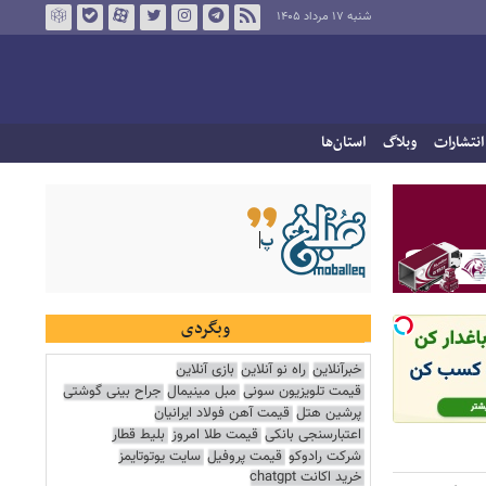
شنبه ۱۷ مرداد ۱۴۰۵
انتشارات
وبلاگ
استان‌ها
وبگردی
خبرآنلاین
راه نو آنلاین
بازی آنلاین
قیمت تلویزیون سونی
مبل مینیمال
جراح بینی گوشتی
پرشین هتل
قیمت آهن فولاد ایرانیان
اعتبارسنجی بانکی
قیمت طلا امروز
بلیط قطار
شرکت رادوکو
قیمت پروفیل
سایت یوتوتایمز
خرید اکانت chatgpt