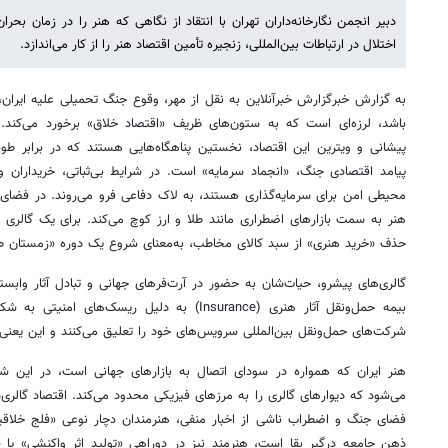
دبیر انجمن نگارخانه‌داران تهران با انتقاد از نگاهی که هنر را در زمان بحرا
اختلال در ارتباطات بین‌المللی، زنجیره تأمین اقتصاد هنر را از کار می‌اندازد.
به گزارش خبرگزارش خبرآنلاین به نقل از مهر، وقوع جنگ تحمیلی علیه ایران
باشد، لرزه‌ای است که به ستون‌های ظریف «اقتصاد خلاق» برخورد می‌کند. د
پیشانی و ویترین این اقتصاد، نخستین پناهگاه‌هایی هستند که در برابر طو
پیامد اقتصادی جنگ، «انجماد سرمایه» است. در شرایط بی‌ثباتی، خریداران و 
محیطی امن برای سرمایه‌گذاری هستند، به لاک دفاعی فرو می‌روند. در فضای ج
هنر به سمت بازارهای اضطراری مانند طلا و ارز کوچ می‌کند. برای یک گالری ک
حذف «خرید هنری» از سبد کالای مخاطب، به‌معنای شروع یک دوره «زمستان ط
گالری‌های پیشرو، حیات‌شان به حضور در آرت‌فرهای جهانی و تبادل آثار وابست
بیمه حمل‌ونقل آثار هنری (Insurance) به دلیل ریسک
شرکت‌های حمل‌ونقل بین‌المللی سرویس‌های خود را تعلیق می‌کنند و این یعنی
هنر ایران که همواره در سودای اتصال به بازارهای جهانی است، در این شرا
می‌شود که دیوارهای گالری را به مرزهای فیزیکی محدود می‌کند. اقتصاد گالری‌
فضای جنگ و اضطراب ناشی از اخبار منفی، هنرمندان دچار نوعی «فلج خلاقی
ذهن جامعه درگیر بقا است، هنرمند نیز در دوراهی «تولید اثر واکنشی» یا «