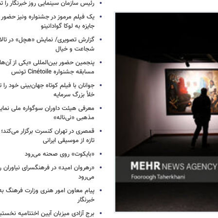
رئیس سازمان سینمایی روز خبرنگار را 
یک فیلم مرموز در جشنواره ونیز حضور د
جایزه به لوکا گوادانینو
گزارش تصویری/ نمایش «هچل» در تالار 
شجاعت و خیال
پنجمین حضور بین‌المللی «یکی از آن‌ه
مسابقه جشنواره Cinétoile تونس
جوانان با فیلم کوتاه جهان‌بینی خود را ت
خلأ بزرگ سرمایه
معرفی هیئت داوران سوگواره ملی نمای
مذهبی «نی‌ناله»
قمصری در تهران کنسرت برگزار می‌کند؛
تازه از موسیقی ایرانی
«بایکوت» روی صحنه می‌رود
«رهروان امید» در فرهنگسرای نیاوران
می‌رود
پیام معاون امور هنری وزارت فرهنگ به
خبرنگار
برج آزادی میزبان آیین اختتامیه نخستی