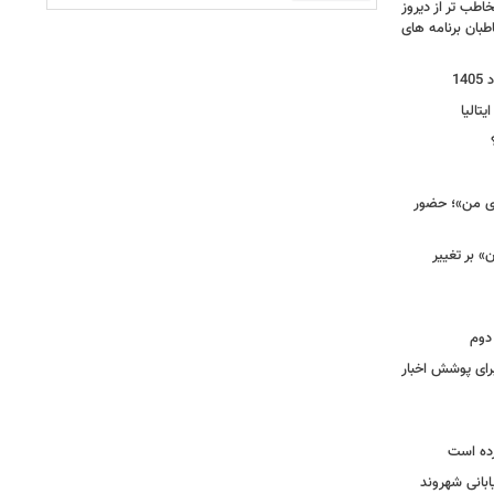
خاطب تر از دیروز
بان برنامه های
یتالیا
وی من»؛ حضور
 بر تغییر
دوم
برای پوشش اخبار
رده است
ابانی شهروند