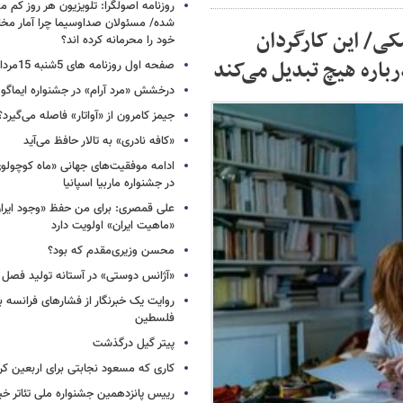
روزنامه اصولگرا: تلویزیون هر روز کم م
شده/ مسئولان صداوسیما چرا آمار مخاط
کی/ این کارگردان
خود را محرمانه کرده اند؟
رباره هیچ تبدیل می‌کند
صفحه اول روزنامه های 5شنبه 15مرداد 1405
درخشش «مرد آرام» در جشنواره ایماگو ا
جیمز کامرون از «آواتار» فاصله می‌گیرد؟
«کافه نادری» به تالار حافظ می‌آید
ادامه موفقیت‌های جهانی «ماه کوچول
در جشنواره ماربیا اسپانیا
علی قمصری: برای من حفظ «وجود ایران»
«ماهیت ایران» اولویت دارد
محسن وزیری‌مقدم که بود؟
«آژانس دوستی» در آستانه تولید فصل 
روایت یک خبرنگار از فشارهای فرانسه 
فلسطین
پیتر گیل درگذشت
کاری که مسعود نجابتی برای اربعین ک
رییس پانزدهمین جشنواره ملی تئاتر خی