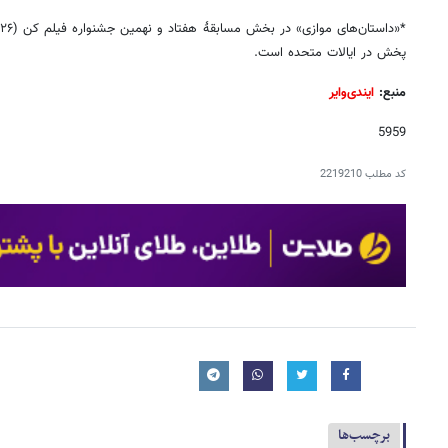
پخش در ایالات متحده است.
منبع:
ایندی‌وایر
5959
کد مطلب
2219210
برچسب‌ها