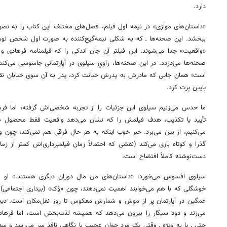
دارد.
«داستان‌های موازی» در نیمه اول فیلم، فصل‌های مختلف این کتاب را به تصو
ببخشد. این صحنه‌ها ـ که به شکلی نیمه‌گیج‌کننده به صورت اول شخص نوشته 
«واقعیت» جدا می‌شوند. این فیلتر آن جان اندکی را که فیلمنامه فرهادی 
صحنه‌ها می‌دزدد. در این صحنه‌ها، راویِ سیلوی در آپارتمانی جاسوسی می‌
است؛ همان جایی که مادرش به پدرش خیانت کرد، پدر به آن سوی خیابان نقل م
پایین پرت کرد.
ما حدس می‌زنیم سیلوی این جزئیات را از تجربه شخصی‌اش گرفته، اما فرها
تأیید یا تکذیب، هدف فیلمش را که نشان می‌دهد واقعیت فقط محصول خیال
می‌کنیم، از بین می‌برد. خبر خوب اینکه به هر حال فرقی هم نمی‌کند، چون وی
گذرا و کوتاه بازی می‌کند (نقشی که احتمالاً زمان فیلمبرداری‌اش کمتر از ز
دست‌نوشته کاملاً افتضاح است.
سیلوی افسوس می‌خورد: «داستان‌های من مال دوران دیگری هستند.» او می‌
خوشگلی که با هم می‌خوابند اهمیت نمی‌دهند، چون «وُک» (بیداری اجتماعی)
غمگین در آپارتمان پر از موش و شمارش معکوس تا روز نقل‌مکان است. دیدن
می‌زند و دود سیگار را بیرون می‌دهد که همیشه لذت‌بخش است، اما فرهادی ت
حتی ـ یا به ویژه ـ وقتی یک مرد جوانِ عجیب با نگاهی نافذ سر می‌رسد و س