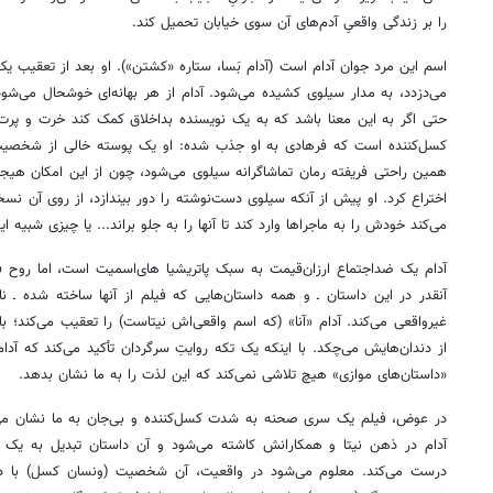
را بر زندگی واقعیِ آدم‌های آن سوی خیابان تحمیل کند.
اسم این مرد جوان آدام است (آدام بَسا، ستاره «کشتن»). او بعد از تعقیب یک 
می‌دزدد، به مدار سیلوی کشیده می‌شود. آدام از هر بهانه‌ای خوشحال می‌شود 
حتی اگر به این معنا باشد که به یک نویسنده بداخلاق کمک کند خرت و پرت‌
کسل‌کننده است که فرهادی به او جذب شده: او یک پوسته خالی از شخصی
همین راحتی فریفته رمان تماشاگرانه سیلوی می‌شود، چون از این امکان هیجان
اختراع کرد. او پیش از آنکه سیلوی دست‌نوشته را دور بیندازد، از روی آن نسخه
می‌کند خودش را به ماجراها وارد کند تا آنها را به جلو براند... یا چیزی شبیه ای
آدام یک ضداجتماع ارزان‌قیمت به سبک پاتریشیا های‌اسمیت است، اما روح 
آنقدر در این داستان ـ و همه داستان‌هایی که فیلم از آنها ساخته شده ـ ن
غیرواقعی می‌کند. آدام «آنا» (که اسم واقعی‌اش نیتاست) را تعقیب می‌کند؛ ب
از دندان‌هایش می‌چکد. با اینکه یک تکه روایتِ سرگردان تأکید می‌کند که آدا
«داستان‌های موازی» هیچ تلاشی نمی‌کند که این لذت را به ما نشان بدهد.
در عوض، فیلم یک سری صحنه به شدت کسل‌کننده و بی‌جان به ما نشان می‌ده
آدام در ذهن نیتا و همکارانش کاشته می‌شود و آن داستان تبدیل به ی
درست می‌کند. معلوم می‌شود در واقعیت، آن شخصیت (ونسان کسل) با دوست‌