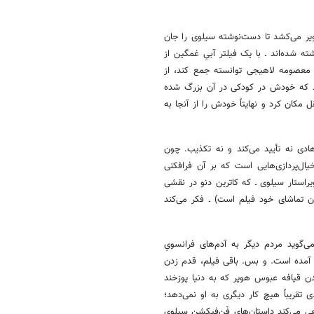
یر می‌کشد تا دست‌نوشته سیلوی را جان
شده‌اند ـ با یک فیلتر آبیِ غمگین از
و معصومه لاهیجی توانسته جمع کند، از
کند که خودش در کودکی در آن بزرگ شده
کان کرد و نهایتاً خودش را از آنجا به
دی نه تأیید می‌کند و نه تکذیب. چون
‌پردازی‌هایی است که بر آن فرافکنی
راستار سیلوی ـ که کاترین دنو در نقشی
مان تماشای خود فیلم است) ـ فکر می‌کند
گوید مردم دیگر به آدم‌های فرانسویِ
 آمده است. و بس. باقی فیلم، قدم زدن
 قیافه عبوس هوپر که به دنیا پوزخند
قریباً هیچ کار دیگری به او نمی‌دهد؛
عی می‌کند داستان‌های فَن‌فیکشن سیلوی