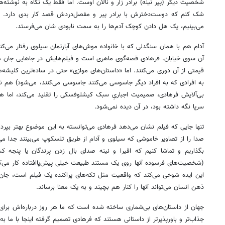
شخصیت دیگر (پیر نینه) برادر زار و نالان اوست. اما فقط یک نگاه به نوشته‌
شک کنم که دوست‌دخترش با برادر پیر و مفصل‌دردش قصد کار بدی دارد. هما
می‌بینیم، یک هل دادن کوچک آدم‌ها را به سمت نابودی شان می‌فرستد.
آدام هم با همان سنگدلی که با خانواده موش‌های آپارتمان سیلوی رفتار می‌کند
آن سوی خیابان. فرهادی قصه‌گوی ماهری است و فیلم‌هایش در جاهایی جان می‌
قیمتی از آن دوری می‌کنند. اما «داستان‌های موازی» حتی در ساده‌ترین کلیشه‌ه
به افرادی که به افراد دیگر جاسوسی می‌کنند جاسوسی می‌کنند، می‌شود) هم نمی‌
بی‌آلایش فرهادی، صمیمیت اجباریِ سبک کیشلوفسکی را تقلید می‌کند، اما هی
سرپا نگه داشته بود، در آن دیده نمی‌شود.
تنها جایی که فیلم نشان می‌دهد فرهادی می‌توانسته به این موضوع بهتر بپردا
صدا را از تصاویر خاموشی که سیلوی و آدام از طریق تلسکوپ می‌بینند جدا می‌کند
بگذاریم و تماشا کنیم که افیرا و نینه صدای بال زدن پرندگان یا پنجه کش
(شخصیت‌های فرسوده آنها روی یک مستند طبیعت خیلی پیش‌پاافتاده کار می‌کنن
این ایده شوخی می‌کند که واقعیت مثل تکه‌های پراکنده یک فیلم است، جان
ذهن انسان می‌تواند آنها را کنار هم بچیند و به یک معنا برساند.
جهان از داستان‌های بی‌شماری ساخته شده است که ما هر روز درباره‌اش برای خ
جذاب‌تر و باورپذیرتر از داستانی هستند که فرهادی تصمیم گرفته اینجا با ما به