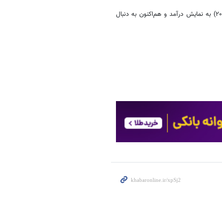
*«داستان‌های موازی» در بخش مسابقهٔ هفتاد و نهمین جشنواره فیلم کن (۲۰۲۶) به نمایش درآمد و هم‌اکنون به دنبال