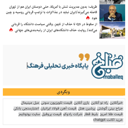
ظریف: بدون مدیریت تنش با آمریکا، حتی دوستان ایران هم از تهران
فاصله می‌گیرند/ایران نباید در مذاکرات با ترامپ قربانی روسیه و چین
شود
از سقوط در QS تا حذف از تایمز، وقتی سیاست دانشگاه را قربانی
می‌کند/ روایت حذف دانشگاه‌های ایران از رتبه‌بندی‌های جهانی
وبگردی
خبرآنلاین
راه نو آنلاین
بازی آنلاین
قیمت تلویزیون سونی
مبل مینیمال
جراح بینی گوشتی
پرشین هتل
قیمت آهن فولاد ایرانیان
اعتبارسنجی بانکی
قیمت طلا امروز
بلیط قطار
شرکت رادوکو
قیمت پروفیل
سایت یوتوتایمز
خرید اکانت chatgpt