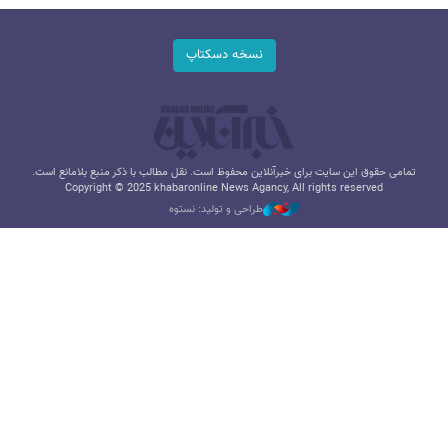
نسخه دسکتاپ
تمامی حقوق این سایت برای خبرآنلاین محفوظ است. نقل مطالب با ذکر منبع بلامانع است.
Copyright © 2025 khabaronline News Agancy, All rights reserved
طراحی و تولید: نستوه