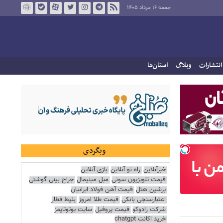
جمعه ۱۶ مرداد ۱۴۰۵
انتشارات
وبلاگ
استان‌ها
وبگردی
خبرآنلاین
راه نو آنلاین
بازی آنلاین
قیمت تلویزیون سونی
مبل مینیمال
جراح بینی گوشتی
پرشین هتل
قیمت آهن فولاد ایرانیان
اعتبارسنجی بانکی
قیمت طلا امروز
بلیط قطار
شرکت رادوکو
قیمت پروفیل
سایت یوتوتایمز
خرید اکانت chatgpt