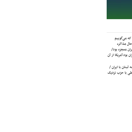
که می‌گوییم
حال مذاکره
ران معجزه بود/
ن بود آمریکا از آن
لبنان با ایران /
ی با حزب نزدیک