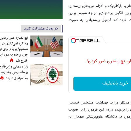
نی، پارکلینیک و اعزام نیروهای پرستاری
ایی الگوی پیشنهادی مواجه شویم. براین
ت کرده که فرمول پیشنهادی به صورت
در بحث مشارکت کنید
ابوالفتح: حتی زمانی 
مذاکره نمی‌کنیم، در 
هستیم/ برجام برای ای
چون برجام به سود ایرا
خارج شد
رسنج و نخری ضرر کردی!
راز دشمنی وزیرخارجه 
یوسف رجی چه ارتباط
به اسرائیل دارد؟
خرید باتخفیف
‌های مدنظر وزارت بهداشت مشخص نیست.
را برعهده دارم، این فرمول را به صورت
رمول در دانشگاه علوم‌پزشکی همدان به