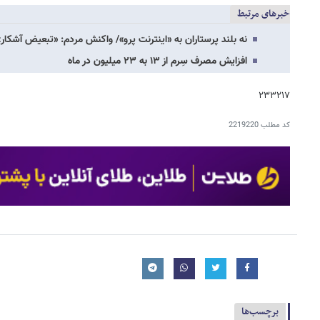
خبرهای مرتبط
نه بلند پرستاران به «اینترنت پرو»/ واکنش مردم: «تبعیض آشکا
افزایش مصرف سِرم از ۱۳ به ۲۳ میلیون در ماه
۲۳۳۲۱۷
کد مطلب
2219220
برچسب‌ها