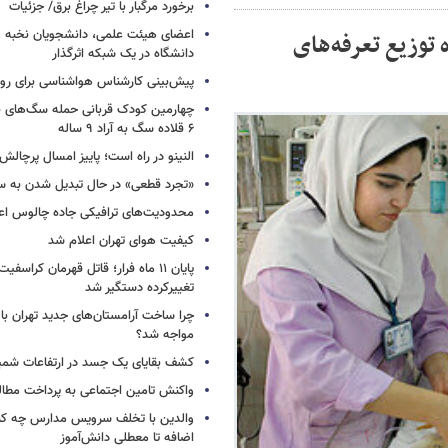
برخورد مرگبار با تیر چراغ برق/ جزئیات
اعضای هیئت علمی، دانشجویان نخبه و 
توزیع تعرفه‌های
دانشگاه در یک شبکه‌ اثرگذار
پیش‌بینی کارشناس هواشناسی برای روزه
چهارمین کودک قربانی حمله سگ‌های 
۶ قلاده سگ به آراد ۹ ساله
النینو در راه است؛ پاییز امسال پرچال
«تجرد قطعی» در حال تبدیل شدن به 
محدودیت‌های ترافیکی جاده چالوس اع
کیفیت هوای تهران اعلام شد
پایان ۱۱ ماه فرار؛ قاتل قهرمان کراسفی
تغییرکرده دستگیر شد
چرا ساخت آرامستان‌های جدید تهران با
مواجه شد؟
کشف بقایای یک جسد در ارتفاعات شمیر
واکنش تامین اجتماعی به پرداخت مطال
والدین با تخلف سرویس مدارس چه کنند
اضافه تا معطلی دانش‌آموز