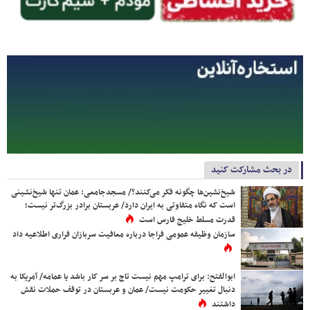
در بحث مشارکت کنید
شیخ‌نشین‌ها چگونه فکر می‌کنند؟/ مسجدجامعی: عمان تنها شیخ‌نشینی
است که نگاه متفاوتی به ایران دارد/ عربستان برادر بزرگ‌تر نیست؛
قدرت مسلط خلیج فارس است
سازمان وظیفه عمومی فراجا درباره معافیت سربازان فراری اطلاعیه داد
ابوالفتح: برای ترامپ مهم نیست تاج بر سر کار باشد یا عمامه/ آمریکا به
دنبال تغییر حکومت نیست/ عمان و عربستان در توقف حملات نقش
داشتند