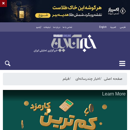
×
فارسی
العربية
English
تماس با ما
درباره ما
تبلیغات
آرشیو
پنجشنبه ۱۵ مرداد ۱۴۰۵
صفحه اصلی
اخبار چندرسانه‌ای
فیلم