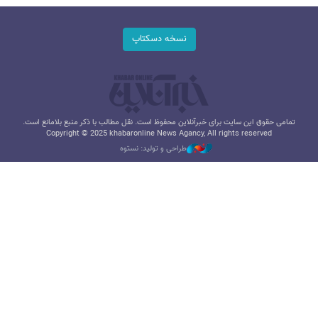
نسخه دسکتاپ
تمامی حقوق این سایت برای خبرآنلاین محفوظ است. نقل مطالب با ذکر منبع بلامانع است.
Copyright © 2025 khabaronline News Agancy, All rights reserved
طراحی و تولید: نستوه